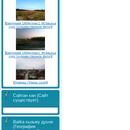
[
Барзукаев 1Абдуллах1. Исбаьхьа
сурт (художественное фото)
]
[
Барзукаев 1Абдуллах1. Исбаьхьа
сурт (художественное фото)
]
[
Урамаш (Улицы села)
]
Сайтан хан (Сайт
существует)
Вайга хьоьжу дуьне
(География