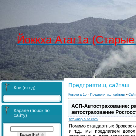
Йоккха Атаг1а (Старые
Предприятиш, сайташ
Ков (вход)
Коьрта аг1о
»
Предприятиш, сайташ
»
Сай
АСП-Автострахование: р
Караде (поиск по
автострахование Росгосс
сайту)
http://asp-auto.com/
Помимо стандартных брокерских
и т.д., мы предлагаем допол