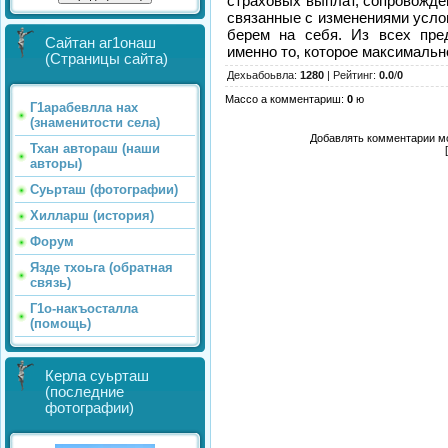
страховых выплат, сопровожден
связанные с изменениями услов
берем на себя. Из всех пре
Сайтан аг1онаш
именно то, которое максималь
(Страницы сайта)
Дехьабоьвла
:
1280
|
Рейтинг
:
0.0
/
0
Массо а комментариш
:
0
ю
Г1арабевлла нах
(знаменитости села)
Добавлять комментарии мо
Тхан автораш (наши
авторы)
Суьрташ (фотографии)
Хилларш (история)
Форум
Язде тхоьга (обратная
связь)
Г1о-накъосталла
(помощь)
Керла суьрташ
(последние
фотографии)