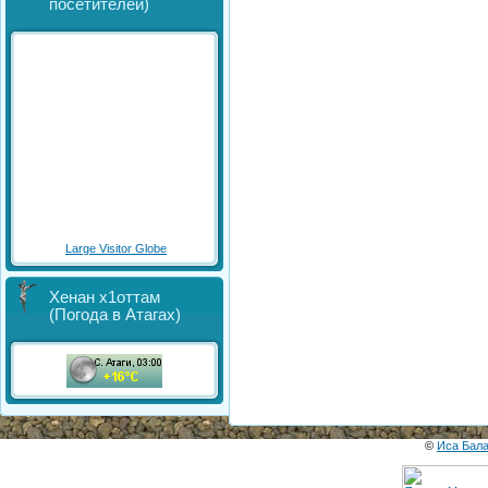
посетителей)
Large Visitor Globe
Хенан х1оттам
(Погода в Атагах)
©
Иса Бал