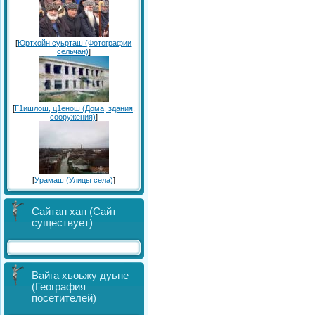
[
Юртхойн суьрташ (Фотографии
сельчан)
]
[
Г1ишлош, ц1енош (Дома, здания,
сооружения)
]
[
Урамаш (Улицы села)
]
Сайтан хан (Сайт
существует)
Вайга хьоьжу дуьне
(География
посетителей)