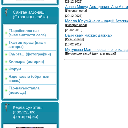
[29.12.2021]
Aпаев Масуд Ахмадович. Aпи Ахь
[
История села
]
Сайтан аг1онаш
[29.12.2021]
(Страницы сайта)
Молла Юсуп-Хьаьж – кадий Атагин
[
История села
]
[25.02.2019]
Г1арабевлла нах
(знаменитости села)
Вайн къам махках даккхар
[
Иса Балаев
]
Тхан автораш (наши
[13.02.2019]
авторы)
Мутушева Мая – первая чеченка-вр
[
Белхан декъахой (деятели труда)
]
Суьрташ (фотографии)
Хилларш (история)
Форум
Язде тхоьга (обратная
связь)
Г1о-накъосталла
(помощь)
Керла суьрташ
(последние
фотографии)