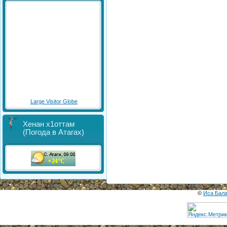
Large Visitor Globe
Хенан х1оттам
(Погода в Атагах)
©
Иса Бал