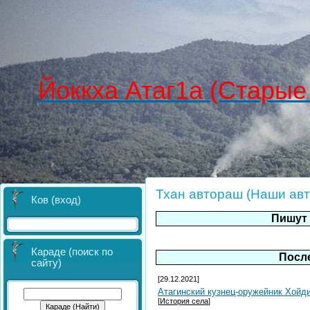
Йоккха Атаг1а (Старые
Тхан автораш (Наши ав
Ков (вход)
Пишут 
Караде (поиск по
Посл
сайту)
[29.12.2021]
Атагинский кузнец-оружейник Хойд
[
История села
]