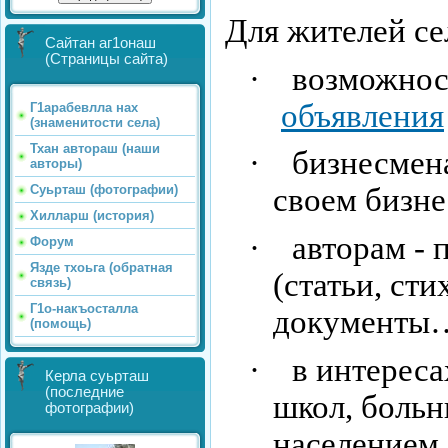
Для жителей сел
Сайтан аг1онаш
(Страницы сайта)
·
возможнос
объявления
Г1арабевлла нах
(знаменитости села)
Тхан автораш (наши
·
бизнесмена
авторы)
Суьрташ (фотографии)
своем бизне
Хилларш (история)
·
авторам - 
Форум
Язде тхоьга (обратная
(статьи, сти
связь)
Г1о-накъосталла
документы
(помощь)
·
в интереса
Керла суьрташ
(последние
школ, больн
фотографии)
населением