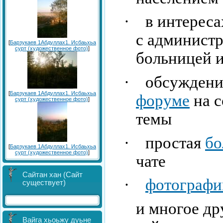
·
в интереса
с администр
[
Барзукаев 1Абдуллах1. Исбаьхьа
сурт (художественное фото)
]
больницей и
·
обсуждени
[
Барзукаев 1Абдуллах1. Исбаьхьа
форуме
на с
сурт (художественное фото)
]
темы
·
простая
бо
[
Барзукаев 1Абдуллах1. Исбаьхьа
сурт (художественное фото)
]
чате
Сайтан хан (Сайт
·
фотографи
существует)
и многое дру
Вайга хьоьжу дуьне