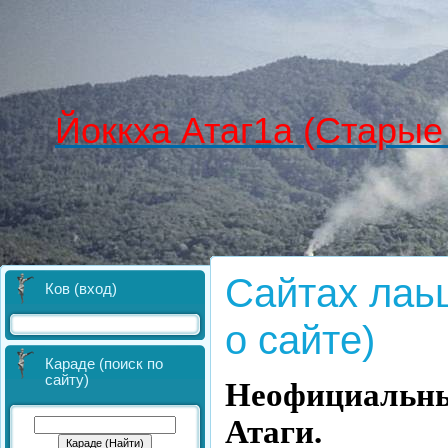
Йоккха Атаг1а (Старые
Сайтах лаь
Ков (вход)
о сайте)
Караде (поиск по
сайту)
Неофициальны
Атаги.