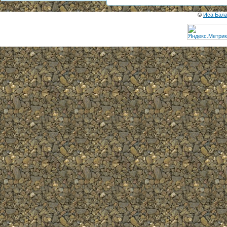
©
Иса Бал