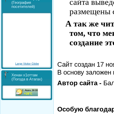
сайта выве
(География
посетителей)
размещены с
А так же чи
том, что ме
создание эт
Сайт создан 17 но
Large Visitor Globe
В основу заложен 
Хенан х1оттам
(Погода в Атагах)
Автор сайта -
Бал
Особую благода