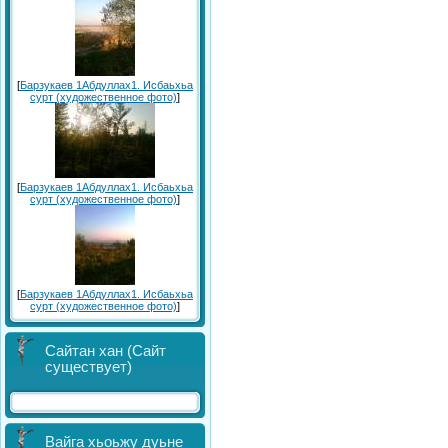
[
Барзукаев 1Абдуллах1. Исбаьхьа
сурт (художественное фото)
]
[
Барзукаев 1Абдуллах1. Исбаьхьа
сурт (художественное фото)
]
[
Барзукаев 1Абдуллах1. Исбаьхьа
сурт (художественное фото)
]
Сайтан хан (Сайт
существует)
Вайга хьоьжу дуьне