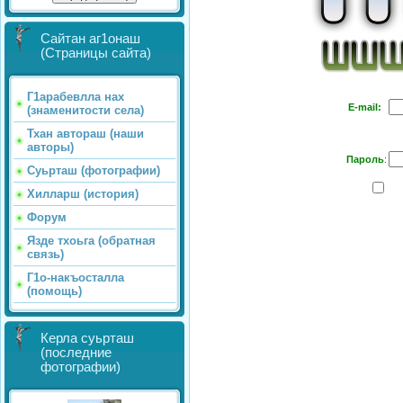
Сайтан аг1онаш
(Страницы сайта)
Г1арабевлла нах
E-mail:
(знаменитости села)
Тхан автораш (наши
авторы)
Пароль
:
Суьрташ (фотографии)
Хилларш (история)
Форум
Язде тхоьга (обратная
связь)
Г1о-накъосталла
(помощь)
Керла суьрташ
(последние
фотографии)