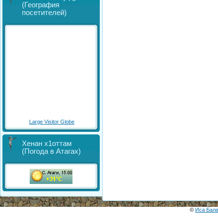
(География
посетителей)
Large Visitor Globe
Хенан х1оттам
(Погода в Атагах)
©
Иса Бал