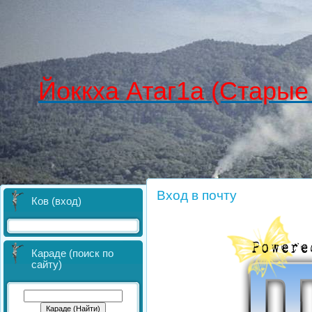
Йоккха Атаг1а (Старые
Вход в почту
Ков (вход)
Караде (поиск по
сайту)