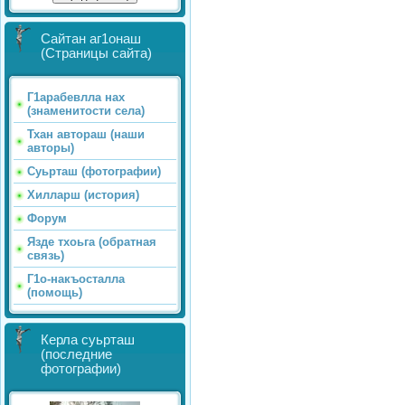
Сайтан аг1онаш
(Страницы сайта)
Г1арабевлла нах
(знаменитости села)
Тхан автораш (наши
авторы)
Суьрташ (фотографии)
Хилларш (история)
Форум
Язде тхоьга (обратная
связь)
Г1о-накъосталла
(помощь)
Керла суьрташ
(последние
фотографии)