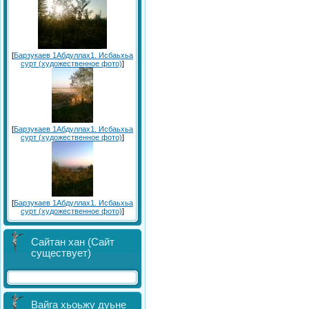
[
Барзукаев 1Абдуллах1. Исбаьхьа
сурт (художественное фото)
]
[
Барзукаев 1Абдуллах1. Исбаьхьа
сурт (художественное фото)
]
[
Барзукаев 1Абдуллах1. Исбаьхьа
сурт (художественное фото)
]
Сайтан хан (Сайт
существует)
Вайга хьоьжу дуьне