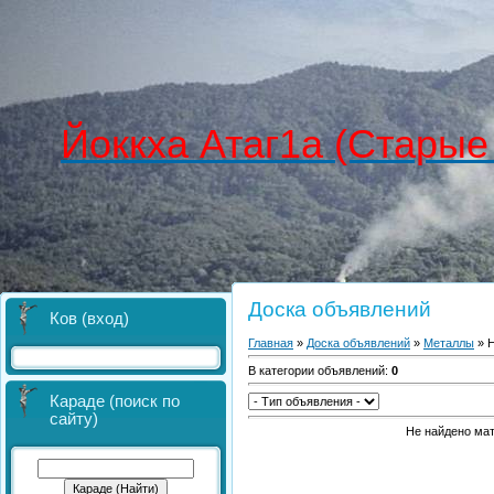
Йоккха Атаг1а (Старые
Доска объявлений
Ков (вход)
Главная
»
Доска объявлений
»
Металлы
» Н
В категории объявлений
:
0
Караде (поиск по
сайту)
Не найдено ма