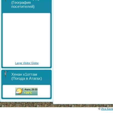
(География
посетителей)
Large Visitor Globe
Хенан х1оттам
(Погода в Атагах)
©
Иса Бал