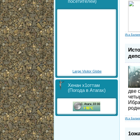
посетителей)
Иса Балае
Исто
депо
Large Visitor Globe
Хенан х1оттам
(Погода в Атагах)
две 
четы
Ибра
родн
Иса Балае
1ожа