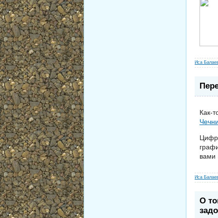
Иса Балае
Пере
Как-т
Чечн
Цифры
графи
вами 
Иса Балае
О то
задо