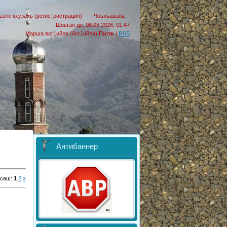
азло кхузахь (регистристрация)
Чоьхьавала
Шоьтан де, 08.08.2026, 01:47
Марша вог1ийла (йог1ийла)
Гость
|
RSS
Антибаннер
ьсаш
:
1
2
»