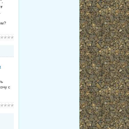
.",
ит
.
ем?
и
ть
хочу с