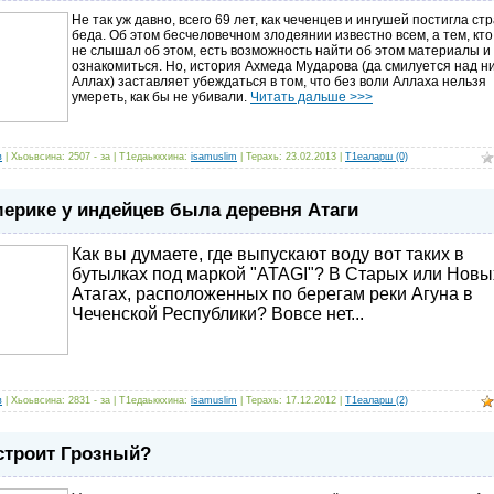
Не так уж давно, всего 69 лет, как чеченцев и ингушей постигла с
беда. Об этом бесчеловечном злодеянии известно всем, а тем, кт
не слышал об этом, есть возможность найти об этом материалы и
ознакомиться. Но, история Ахмеда Мударова (да смилуется над н
Аллах) заставляет убеждаться в том, что без воли Аллаха нельзя
умереть, как бы не убивали.
Читать дальше >>>
в
| Хьоьвсина: 2507 - за | Т1едаьккхина:
isamuslim
| Терахь:
23.02.2013
|
Т1еаларш (0)
ерике у индейцев была деревня Атаги
Как вы думаете, где выпускают воду вот таких в
бутылках под маркой "ATAGI"? В Старых или Новы
Атагах, расположенных по берегам реки Агуна в
Чеченской Республики? Вовсе нет...
в
| Хьоьвсина: 2831 - за | Т1едаьккхина:
isamuslim
| Терахь:
17.12.2012
|
Т1еаларш (2)
строит Грозный?