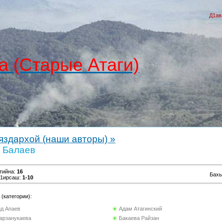
Д1ав
а (Старые Атаги)
яздархой (наши авторы) »
 Балаев
тийна
:
16
Бах
г1ирсаш
:
1-10
(категории):
ид Апаев
Адам Атагинский
арзанукаева
Бакаева Райзан