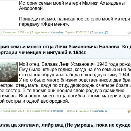
История семьи моей матери Малики Ахъядовны
Анзоровой
Приведу письмо, написанное со слов моей матери
передачу «Жди меня».
в
| Хьоьвсина: 2158 - за | Т1едаьккхина:
isamuslim
| Терахь:
17.02.2014
|
Т1еаларш (0)
рия семьи моего отца Лечи Усмановича Балаева. Ко
ртации чеченцев и ингушей в 1944г.
Мой отец, Балаев Лечи Усманович, 1940 года рожд
Ему было четыре годика, когда на его семью и на в
его народ обрушилась беда в холодную зиму 1944 
У него было много близких родственников: два бра
сестры, отец, мать, дядя по отцу, двоюродных четыре брата 
ре сестер. В то время они носили свою родную фамилию -
гимовы. Вся родня моего отца погибла, кроме матери и одн
ой сестры и одной двоюродной.
в
| Хьоьвсина: 2674 - за | Т1едаьккхина:
isamuslim
| Терахь:
17.02.2014
|
Т1еаларш (2)
лла ца хиллачи, лийр вац (Не умрешь, пока не сужде