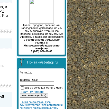
о, и
ну.
. Я и
Купля - продажа, дарение или
наследование домовладения или
земли требует, чтобы было
проведено межевание земельных
участков, а также для оформления
в собственность земельного
участка !!!
Желающим обращаться по
телефону:
8 (963) 989-06-06
Почта @st-atagi.ru
я.
Логинц1е:
Тешаман дош:
виц ма ве со (запомнить меня)
(
И х1ун ду (что это)
)
ой.
Шайна почта езахь, язде
администраторе (Для регистрации
почтового ящика обращайтесь