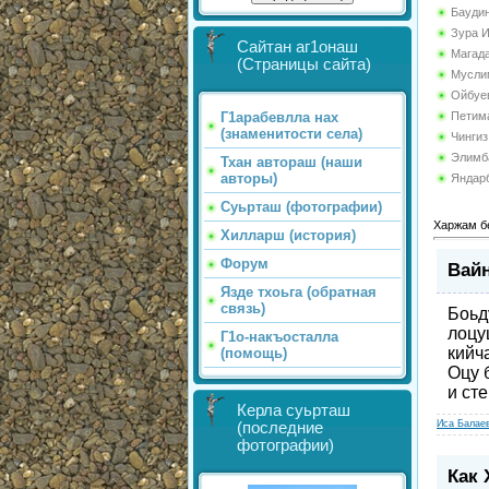
Бауди
Зура 
Сайтан аг1онаш
Магад
(Страницы сайта)
Мусли
Ойбуе
Петим
Г1арабевлла нах
(знаменитости села)
Чинги
Элимб
Тхан автораш (наши
авторы)
Яндар
Суьрташ (фотографии)
Харжам б
Хилларш (история)
Форум
Вайн
Язде тхоьга (обратная
связь)
Боьд
лоцу
Г1о-накъосталла
кийч
(помощь)
Оцу 
и ст
Керла суьрташ
Иса Балае
(последние
фотографии)
Как 