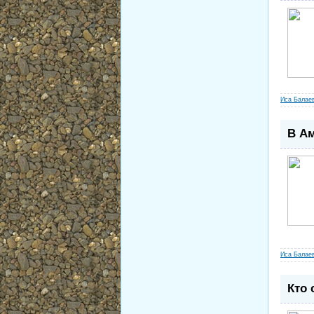
Иса Балае
В Ам
Иса Балае
Кто 