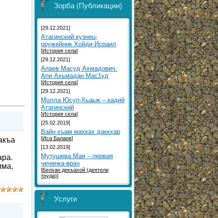
Зорба (Публикации)
[29.12.2021]
Атагинский кузнец-
оружейник Хойди Исраил
[
История села
]
[29.12.2021]
Aпаев Масуд Ахмадович.
Aпи Ахьмадан Мас1уд
[
История села
]
[29.12.2021]
Молла Юсуп-Хьаьж – кадий
Атагинский
[
История села
]
[25.02.2019]
Вайн къам махках даккхар
[
Иса Балаев
]
акъа
[13.02.2019]
Мутушева Мая – первая
ара.
чеченка-врач
мма,
[
Белхан декъахой (деятели
труда)
]
Услуги