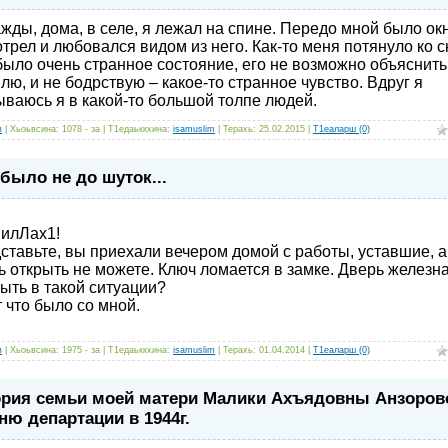
жды, дома, в селе, я лежал на спине. Передо мной было окн
отрел и любовался видом из него. Как-то меня потянуло ко с
было очень странное состояние, его не возможно объяснить
плю, и не бодрствую – какое-то странное чувство. Вдруг я
ываюсь я в какой-то большой толпе людей.
в
| Хьоьвсина: 1078 - за | Т1едаьккхина:
isamuslim
| Терахь:
25.02.2015
|
Т1еаларш (0)
было не до шуток...
илЛах1!
ставьте, вы приехали вечером домой с работы, уставшие, а
ь открыть не можете. Ключ ломается в замке. Дверь железна
быть в такой ситуации?
т что было со мной.
в
| Хьоьвсина: 1975 - за | Т1едаьккхина:
isamuslim
| Терахь:
01.04.2014
|
Т1еаларш (0)
ория семьи моей матери Малики Ахъядовны Анзоров
ню департации в 1944г.