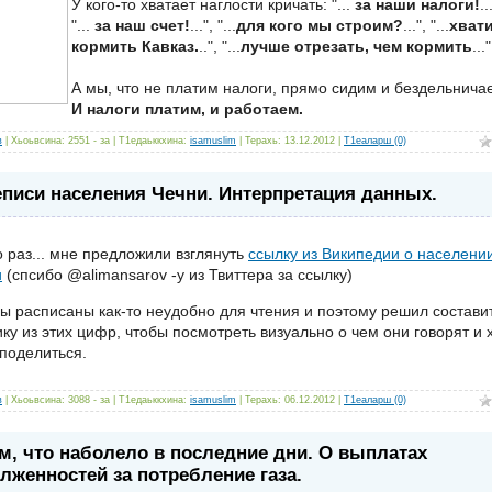
У кого-то хватает наглости кричать: "...
за наши налоги!
..
"...
за наш счет!
...", "...
для кого мы строим?
...", "...
хват
кормить Кавказ.
..", "...
лучше отрезать, чем кормить
..."
А мы, что не платим налоги, прямо сидим и бездельнича
И налоги платим, и работаем.
в
| Хьоьвсина: 2551 - за | Т1едаьккхина:
isamuslim
| Терахь:
13.12.2012
|
Т1еаларш (0)
писи населения Чечни. Интерпретация данных.
о раз... мне предложили взглянуть
ссылку из Википедии о населени
и
(спсибо @alimansarov -у из Твиттера за ссылку)
 расписаны как-то неудобно для чтения и поэтому решил состави
ку из этих цифр, чтобы посмотреть визуально о чем они говорят и 
поделиться.
в
| Хьоьвсина: 3088 - за | Т1едаьккхина:
isamuslim
| Терахь:
06.12.2012
|
Т1еаларш (0)
м, что наболело в последние дни. О выплатах
лженностей за потребление газа.