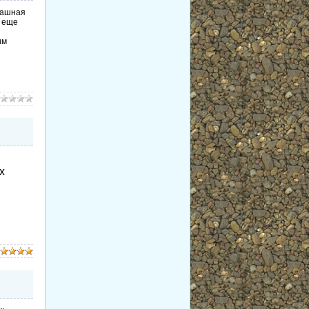
трашная
о еще
им
х