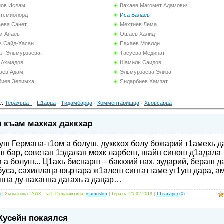
нов Ислам
Вахаев Магомет Адамович
Итсмиолорд
Иса Балаев
аева Санет
Мехтиев Лема
м Апаев
Ошаев Халид
в Сайд-Хасан
Пахаев Мовлди
ат Эльмурзаева
Тасуева Мединат
з Ахмадов
Шамиль Саидов
аев Адам
Эльмурзаева Элиза
биев Зелимха
Яндарбиев Хамзат
е
:
Терахьца
·
Ц1арца
·
Тидамбарца
·
Комментаришца
·
Хьовсарца
 къам махках даккхар
уш Германа-т1ом а болуш, дуккхох болу божарий т1амехь д
ш бар, советан 1эдалан мохк ларбеш, шайн синош д1адала
а а болуш... Ц1ахь биснарш – баккхий нах, зударий, бераш д
буса, сахиллаца юьртара ж1алеш сингаттаме уг1уш дара, а
енна ду наханна дагахь а дацар…
в
| Хьоьвсина: 7653 - за | Т1едаьккхина:
isamuslim
| Терахь:
25.02.2019
|
Т1еаларш (0)
Хусейн покаялся