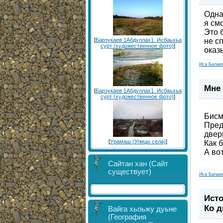
Одна
я см
Это 
[
Барзукаев 1Абдуллах1. Исбаьхьа
не с
сурт (художественное фото)
]
оказ
Иса Балае
Мне 
[
Барзукаев 1Абдуллах1. Исбаьхьа
сурт (художественное фото)
]
Бисм
Пред
двер
[
Урамаш (Улицы села)
]
Как 
А во
Сайтан хан (Сайт
существует)
Иса Балае
Ист
Ко д
Вайга хьоьжу дуьне
(География