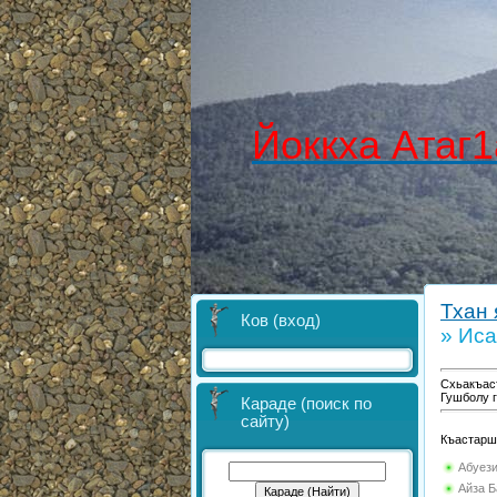
Йоккха Атаг1
Тхан 
Ков (вход)
» Иса
Схьакъас
Гушболу 
Караде (поиск по
сайту)
Къастарш 
Абуез
Айза Б