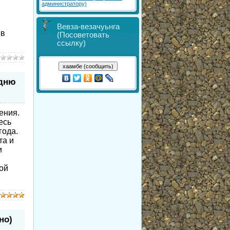
администратору)
Вевза-везачуьнга
 в
(Посоветовать
ссылку)
 дню
ения.
есь
года.
та и
и
ой
но)