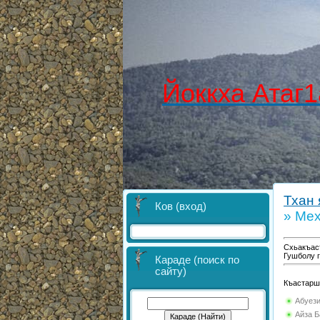
Йоккха Атаг1
Тхан 
Ков (вход)
» Ме
Схьакъас
Гушболу 
Караде (поиск по
сайту)
Къастарш 
Абуез
Айза Б