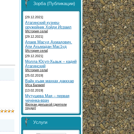
Зорба (Публикации)
[29.12.2021]
Атагинский кузнец-
оружейник Хойди Исраил
[
История села
]
[29.12.2021]
Aпаев Масуд Ахмадович.
Aпи Ахьмадан Мас1уд
[
История села
]
[29.12.2021]
Молла Юсуп-Хьаьж – кадий
Атагинский
[
История села
]
[25.02.2019]
Вайн къам махках даккхар
[
Иса Балаев
]
[13.02.2019]
Мутушева Мая – первая
чеченка-врач
[
Белхан декъахой (деятели
труда)
]
Услуги