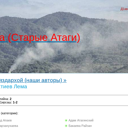
Д1ав
а (Старые Атаги)
яздархой (наши авторы) »
хтиев Лема
тийна
:
2
г1ирсаш
:
1-2
(категории):
ид Апаев
Адам Атагинский
арзанукаева
Бакаева Райзан