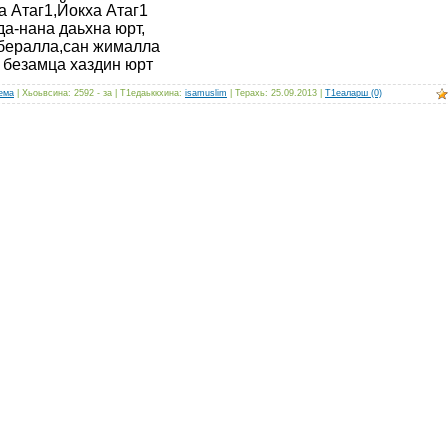
а Атаг1,Йокха Атаг1
да-нана даьхна юрт,
бералла,сан жималла
 безамца хаздин юрт
ема
| Хьоьвсина: 2592 - за | Т1едаьккхина:
isamuslim
| Терахь:
25.09.2013
|
Т1еаларш (0)