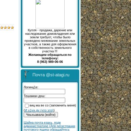
Купля - продажа, дарение или
наследование домовладения или
земли требует, чтобы было
проведено межевание земельных
участков, а также для оформления
в собственность земельного
участка !!!
Желающим обращаться по
телефону:
8 (963) 989-06-06
Почта @st-atagi.ru
Логинц1е:
Тешаман дош:
виц ма ве со (запомнить меня)
(
И х1ун ду (что это)
)
Шайна почта езахь, язде
администраторе (Для регистрации
почтового ящика обращайтесь