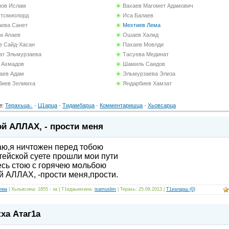
нов Ислам
Вахаев Магомет Адамович
Итсмиолорд
Иса Балаев
аева Санет
Мехтиев Лема
м Апаев
Ошаев Халид
в Сайд-Хасан
Пахаев Мовлди
ат Эльмурзаева
Тасуева Мединат
з Ахмадов
Шамиль Саидов
аев Адам
Эльмурзаева Элиза
биев Зелимха
Яндарбиев Хамзат
е
:
Терахьца
·
Ц1арца
·
Тидамбарца
·
Комментаришца
·
Хьовсарца
й АЛЛАХ, - прости меня
аю,я ничтожен перед тобою
тейской суете прошли мои пути
есь стою с горячею мольбою
й АЛЛАХ, -прости меня,прости.
ема
| Хьоьвсина: 1855 - за | Т1едаьккхина:
isamuslim
| Терахь:
25.09.2013
|
Т1еаларш (0)
ха Атаг1а