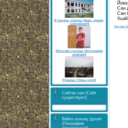
Йокх
Сан 
Сан 
Хьай
[
Г1ишлош, ц1енош (Дома, здания,
сооружения)
]
Мехтиев Л
[
Юртхойн суьрташ (Фотографии
сельчан)
]
[
Урамаш (Улицы села)
]
Сайтан хан (Сайт
существует)
Вайга хьоьжу дуьне
(География