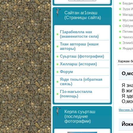
Бауди
Зура 
Сайтан аг1онаш
Магад
(Страницы сайта)
Мусли
Ойбуе
Петим
Г1арабевлла нах
(знаменитости села)
Чинги
Элимб
Тхан автораш (наши
авторы)
Яндар
Суьрташ (фотографии)
Харжам б
Хилларш (история)
Форум
О,мо
Язде тхоьга (обратная
связь)
Я зн
В жи
Г1о-накъосталла
Я зд
(помощь)
О,мо
Мехтиев Л
Керла суьрташ
(последние
фотографии)
Йокк