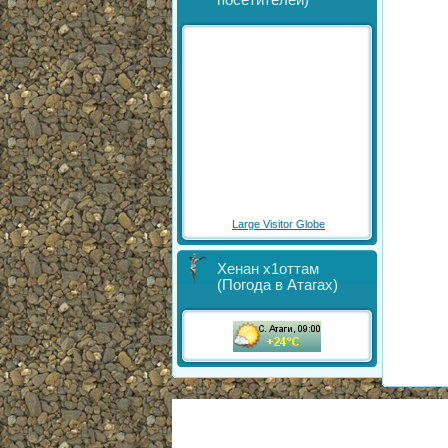
посетителей)
Large Visitor Globe
Хенан х1оттам
(Погода в Атагах)