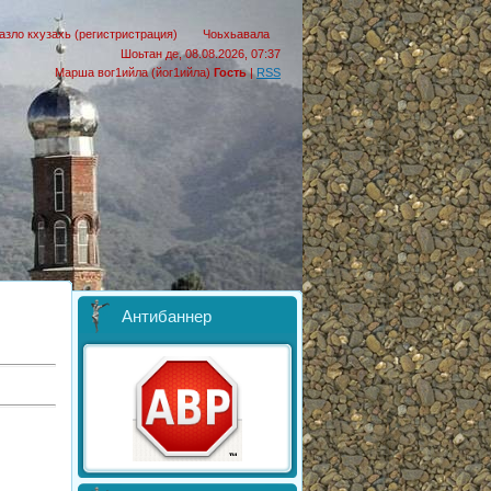
азло кхузахь (регистристрация)
Чоьхьавала
Шоьтан де, 08.08.2026, 07:37
Марша вог1ийла (йог1ийла)
Гость
|
RSS
Антибаннер