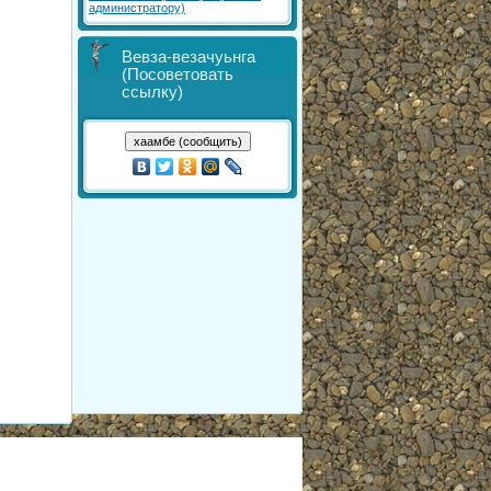
администратору)
Вевза-везачуьнга
(Посоветовать
ссылку)