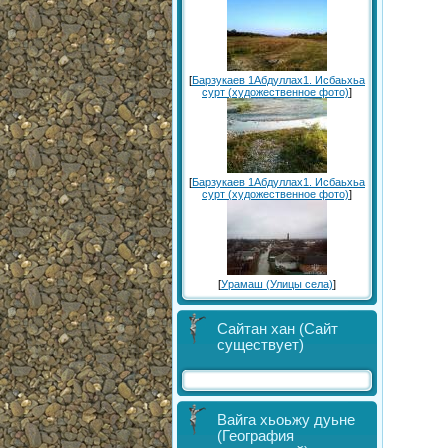
[
Барзукаев 1Абдуллах1. Исбаьхьа
сурт (художественное фото)
]
[
Барзукаев 1Абдуллах1. Исбаьхьа
сурт (художественное фото)
]
[
Урамаш (Улицы села)
]
Сайтан хан (Сайт
существует)
Вайга хьоьжу дуьне
(География