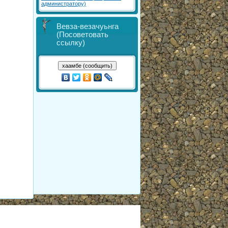
администратору)
Вевза-везачуьнга
(Посоветовать
ссылку)