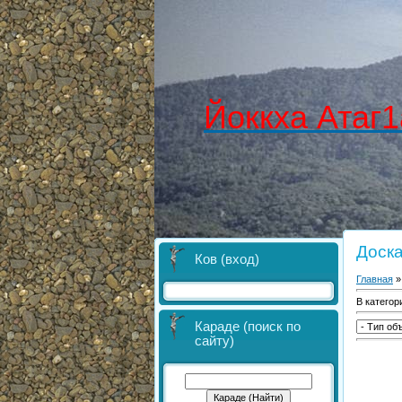
Йоккха Атаг1
Доск
Ков (вход)
Главная
В категор
Караде (поиск по
сайту)