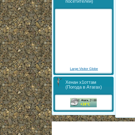
посетителей)
Large Visitor Globe
Хенан х1оттам
(Погода в Атагах)