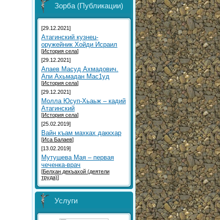
Зорба (Публикации)
[29.12.2021]
Атагинский кузнец-
оружейник Хойди Исраил
[
История села
]
[29.12.2021]
Aпаев Масуд Ахмадович.
Aпи Ахьмадан Мас1уд
[
История села
]
[29.12.2021]
Молла Юсуп-Хьаьж – кадий
Атагинский
[
История села
]
[25.02.2019]
Вайн къам махках даккхар
[
Иса Балаев
]
[13.02.2019]
Мутушева Мая – первая
чеченка-врач
[
Белхан декъахой (деятели
труда)
]
Услуги