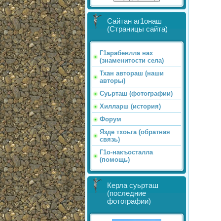
Сайтан аг1онаш
(Страницы сайта)
Г1арабевлла нах
(знаменитости села)
Тхан автораш (наши
авторы)
Суьрташ (фотографии)
Хилларш (история)
Форум
Язде тхоьга (обратная
связь)
Г1о-накъосталла
(помощь)
Керла суьрташ
(последние
фотографии)