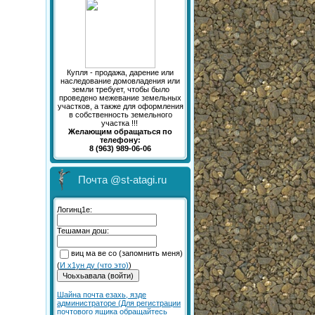
Купля - продажа, дарение или
наследование домовладения или
земли требует, чтобы было
проведено межевание земельных
участков, а также для оформления
в собственность земельного
участка !!!
Желающим обращаться по
телефону:
8 (963) 989-06-06
Почта @st-atagi.ru
Логинц1е:
Тешаман дош:
виц ма ве со (запомнить меня)
(
И х1ун ду (что это)
)
Шайна почта езахь, язде
администраторе (Для регистрации
почтового ящика обращайтесь