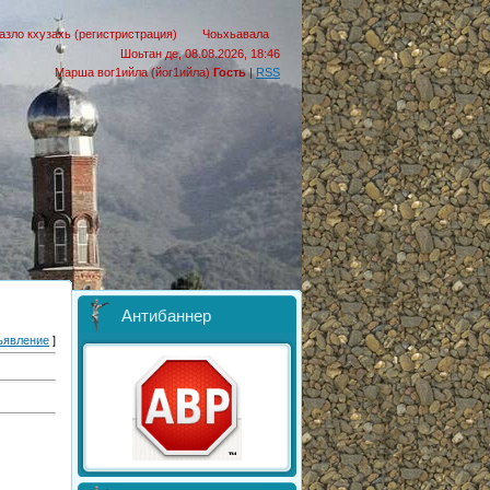
азло кхузахь (регистристрация)
Чоьхьавала
Шоьтан де, 08.08.2026, 18:46
Марша вог1ийла (йог1ийла)
Гость
|
RSS
Антибаннер
ъявление
]