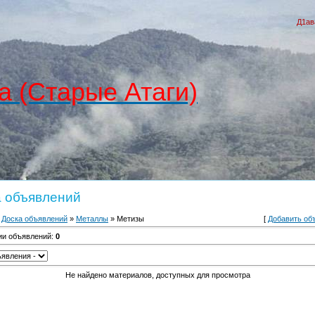
Д1ав
а (Старые Атаги)
а объявлений
»
Доска объявлений
»
Металлы
» Метизы
[
Добавить об
ии объявлений
:
0
Не найдено материалов, доступных для просмотра