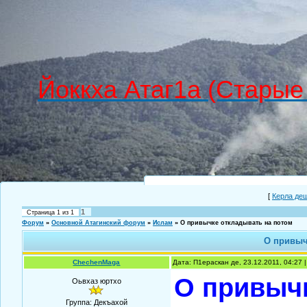
Йоккха Атаг1а (Старые
[
Керла де
1
Страница
1
из
1
Форум
»
Основной Атагинский форум
»
Ислам
»
О привычке откладывать на потом
О привыч
ChechenMaga
Дата: П1ераскан де, 23.12.2011, 04:27
О привычк
Оьвхаз юртхо
Группа: Декъахой