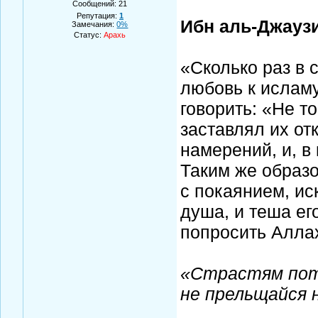
Сообщений:
21
Репутация:
1
Ибн аль-Джауз
Замечания:
0%
Статус:
Арахь
«Сколько раз в 
любовь к исламу
говорить: «Не т
заставлял их о
намерений, и, в
Таким же образ
с покаянием, ис
душа, и теша ег
попросить Аллах
«Страстям пота
не прельщайся 