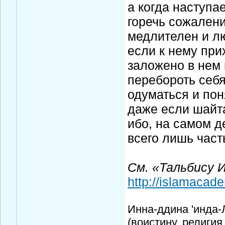
а когда наступа
горечь сожалени
медлителен и лю
если к нему при
заложено в нем 
перебороть себя
одуматься и поня
даже если шайтан
ибо, на самом де
всего лишь часть
См. «Тальбису И
http://islamacade
Инна-ддина 'инда
(воистину, религия