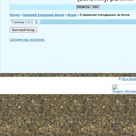
Форум
»
Основной Атагинский форум
»
Ислам
»
О привычке откладывать на потом
1
Страница
1
из
1
Сегодня нас посетили:
©
Иса Бал