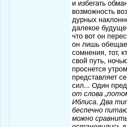
и избегать обма
возможность воз
дурных наклонн
далекое будущее
что вот он перес
он лишь обещает
сомнения, тот, 
свой путь, ночью
проснется утром,
представляет се
сил... Один пре
от слова „пото
Иблиса. Два т
беспечно пита
можно сравнить
остановились в 