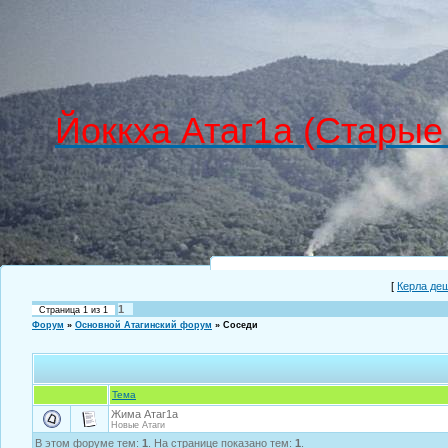
Йоккха Атаг1а (Старые
[
Керла де
1
Страница
1
из
1
Форум
»
Основной Атагинский форум
»
Соседи
Тема
Жима Атаг1а
Новые Атаги
В этом форуме тем:
1
. На странице показано тем:
1
.