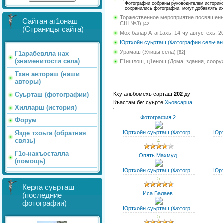
Фотографии собраны руководителем историкок
сохранились фотографии, могут добавлять и
Торжественное мероприятие посвяшенно
Сайтан аг1онаш
СШ №3)
[42]
(Страницы сайта)
Мох балар Атаг1ахь, 14-чу августехь, 2
Юртхойн суьрташ (Фотографии сельчан
Урамаш (Улицы села)
[82]
Г1арабевлла нах
(знаменитости села)
Г1ишлош, ц1енош (Дома, здания, соору
Тхан автораш (наши
авторы)
Кху альбомехь сарташ
202
ду
Суьрташ (фотографии)
Къастам бе: суьрте
Хьовсарца
Хилларш (история)
Фотография 2
Форум
Юртхойн суьрташ (Фотогр...
Юрт
Язде тхоьга (обратная
связь)
4
Г1о-накъосталла
Опять Махмуд
(помощь)
Юртхойн суьрташ (Фотогр...
Юрт
5
Керла суьрташ
Иса Балаев
(последние
фотографии)
Юртхойн суьрташ (Фотогр...
5