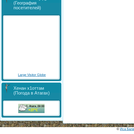
(География
посетителей)
Large Visitor Globe
Хенан х1оттам
(Погода в Атагах)
©
Иса Бал