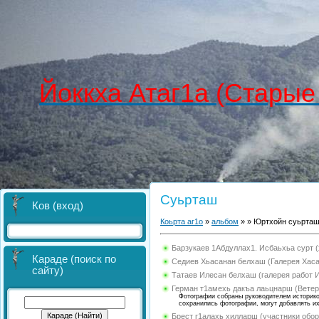
Йоккха Атаг1а (Старые
Суьрташ
Ков (вход)
Коьрта аг1о
»
альбом
»
» Юртхойн суьрташ
Барзукаев 1Абдуллах1. Исбаьхьа сурт 
Караде (поиск по
Седиев Хьасанан белхаш (Галерея Хас
сайту)
Татаев Илесан белхаш (галерея работ 
Герман т1амехь дакъа лаьцнарш (Вете
Фотографии собраны руководителем историкок
сохранились фотографии, могут добавлять и
Брест г1алахь хилларш (участники обор