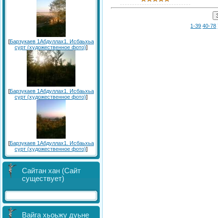
1-39
40-78
[
Барзукаев 1Абдуллах1. Исбаьхьа
сурт (художественное фото)
]
[
Барзукаев 1Абдуллах1. Исбаьхьа
сурт (художественное фото)
]
[
Барзукаев 1Абдуллах1. Исбаьхьа
сурт (художественное фото)
]
Сайтан хан (Сайт
существует)
Вайга хьоьжу дуьне