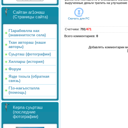
вырученные деньги тратить на улучшение 
Сайтан аг1онаш
(Страницы сайта)
Скачать для
PC
Счетчики
:
791
/
471
Г1арабевлла нах
(знаменитости села)
Всего комментариев
:
0
Тхан автораш (наши
авторы)
Добавлять комментарии мо
Суьрташ (фотографии)
Хилларш (история)
Форум
Язде тхоьга (обратная
связь)
Г1о-накъосталла
(помощь)
Керла суьрташ
(последние
фотографии)