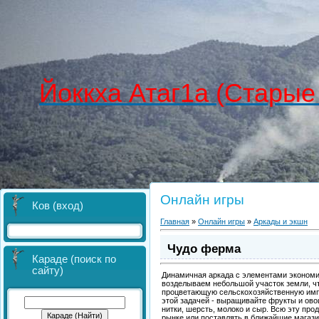
Йоккха Атаг1а (Старые
Онлайн игры
Ков (вход)
Главная
»
Онлайн игры
»
Аркады и экшн
Чудо ферма
Караде (поиск по
сайту)
Динамичная аркада с элементами экономи
возделываем небольшой участок земли, чт
процветающую сельскохозяйственную имп
этой задачей - выращивайте фрукты и ово
нитки, шерсть, молоко и сыр. Всю эту про
рынке или поставлять в ближайшие магази