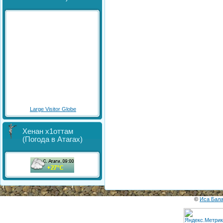
Large Visitor Globe
Хенан х1оттам
(Погода в Атагах)
©
Иса Бал