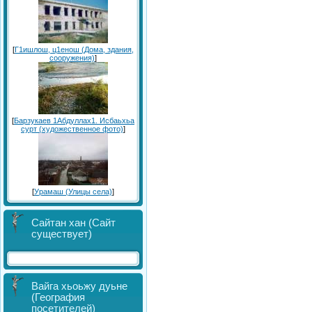
[
Г1ишлош, ц1енош (Дома, здания,
сооружения)
]
[
Барзукаев 1Абдуллах1. Исбаьхьа
сурт (художественное фото)
]
[
Урамаш (Улицы села)
]
Сайтан хан (Сайт
существует)
Вайга хьоьжу дуьне
(География
посетителей)