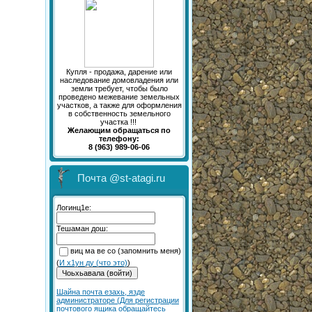
Купля - продажа, дарение или
наследование домовладения или
земли требует, чтобы было
проведено межевание земельных
участков, а также для оформления
в собственность земельного
участка !!!
Желающим обращаться по
телефону:
8 (963) 989-06-06
Почта @st-atagi.ru
Логинц1е:
Тешаман дош:
виц ма ве со (запомнить меня)
(
И х1ун ду (что это)
)
Шайна почта езахь, язде
администраторе (Для регистрации
почтового ящика обращайтесь