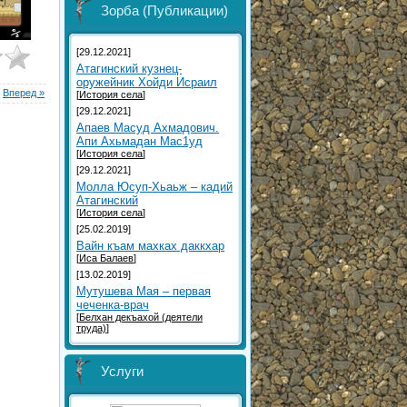
Зорба (Публикации)
[29.12.2021]
Атагинский кузнец-
оружейник Хойди Исраил
|
Вперед »
[
История села
]
[29.12.2021]
Aпаев Масуд Ахмадович.
Aпи Ахьмадан Мас1уд
[
История села
]
[29.12.2021]
Молла Юсуп-Хьаьж – кадий
Атагинский
[
История села
]
[25.02.2019]
Вайн къам махках даккхар
[
Иса Балаев
]
[13.02.2019]
Мутушева Мая – первая
чеченка-врач
[
Белхан декъахой (деятели
труда)
]
Услуги