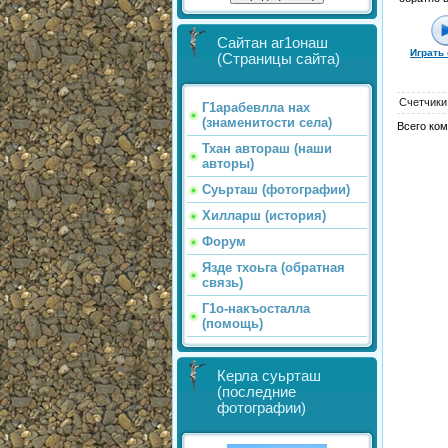
Сайтан аг1онаш
Играть
(Страницы сайта)
Счетчики
Г1арабевлла нах
(знаменитости села)
Всего ко
Тхан автораш (наши
авторы)
Суьрташ (фотографии)
Хилларш (история)
Форум
Язде тхоьга (обратная
связь)
Г1о-накъосталла
(помощь)
Керла суьрташ
(последние
фотографии)