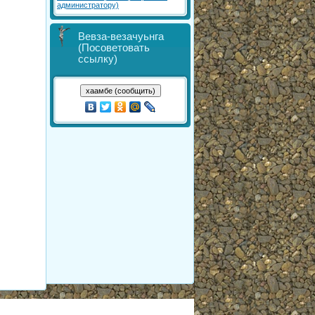
администратору)
Вевза-везачуьнга
(Посоветовать
ссылку)