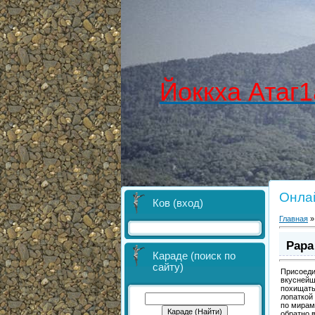
Йоккха Атаг1
Онла
Ков (вход)
Главная
Papa
Караде (поиск по
сайту)
Присоеди
вкуснейш
похищать
лопаткой
по мирам
обратно 