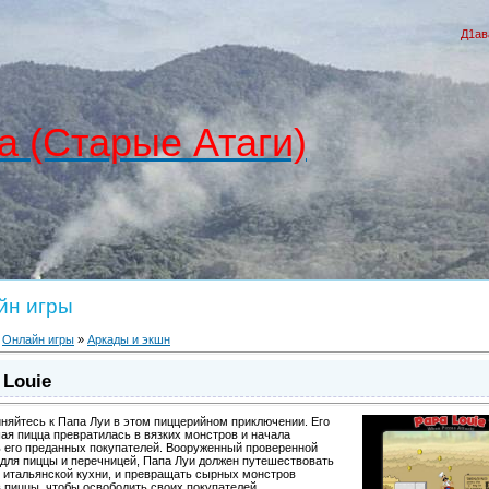
Д1ав
а (Старые Атаги)
йн игры
»
Онлайн игры
»
Аркады и экшн
 Louie
няйтесь к Папа Луи в этом пиццерийном приключении. Его
ая пицца превратилась в вязких монстров и начала
 его преданных покупателей. Вооруженный проверенной
 для пиццы и перечницей, Папа Луи должен путешествовать
 итальянской кухни, и превращать сырных монстров
в пиццы, чтобы освободить своих покупателей.