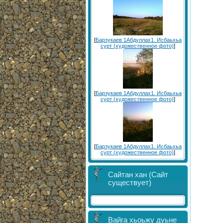
[
Барзукаев 1Абдуллах1. Исбаьхьа
сурт (художественное фото)
]
[
Барзукаев 1Абдуллах1. Исбаьхьа
сурт (художественное фото)
]
[
Барзукаев 1Абдуллах1. Исбаьхьа
сурт (художественное фото)
]
Сайтан хан (Сайт
существует)
Вайга хьоьжу дуьне