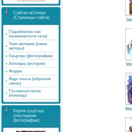
Сайтан аг1онаш
(Страницы сайта)
Таи
Г1арабевлла нах
(знаменитости села)
Тхан автораш (наши
авторы)
Суьрташ (фотографии)
Хилларш (история)
Маг
Форум
Язде тхоьга (обратная
связь)
Г1о-накъосталла
(помощь)
Фиш
Керла суьрташ
(последние
фотографии)