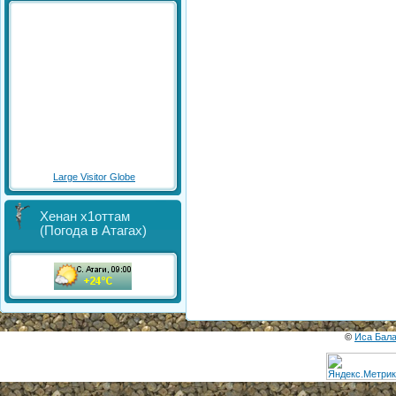
Large Visitor Globe
Хенан х1оттам
(Погода в Атагах)
©
Иса Бал