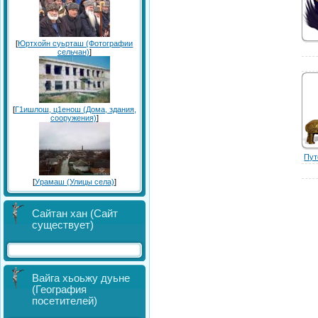
[
Юртхойн суьрташ (Фотографии
сельчан)
]
[
Г1ишлош, ц1енош (Дома, здания,
сооружения)
]
Пут
[
Урамаш (Улицы села)
]
Сайтан хан (Сайт
существует)
Вайга хьоьжу дуьне
(География
посетителей)