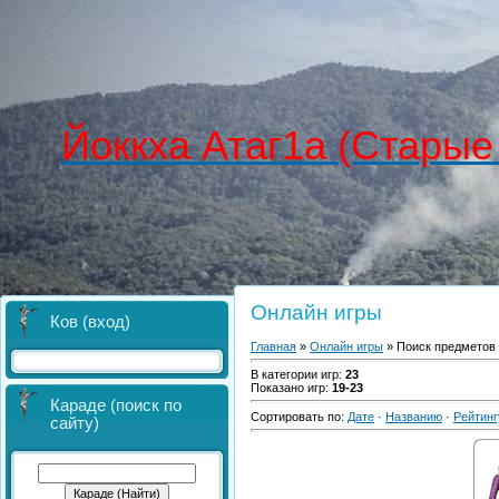
Йоккха Атаг1а (Старые
Онлайн игры
Ков (вход)
Главная
»
Онлайн игры
» Поиск предметов
В категории игр
:
23
Показано игр
:
19-23
Караде (поиск по
Сортировать по
:
Дате
·
Названию
·
Рейтинг
сайту)