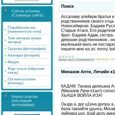
Поиск
Сайтан аг1онаш
(Страницы сайта)
Ассаламу алейкум братья и
родственников своего отца. 
Новосибирске. Бадаев Русла
Г1арабевлла нах
Старые Атаги. Его родители
(знаменитости села)
брат- Бадаев Адам, сестра-
Тхан автораш (наши
девушке родственников , он
авторы)
маленькая мать не постарал
Суьрташ (фотографии)
пишите мне на эл. почту: bo
Хилларш (история)
Вовшен лоьх1у (Розыскивается)
|
Просмотров:
167
Форум
Язде тхоьга (обратная
Миназов Апти, Лечийн к1
связь)
Г1о-накъосталла
(помощь)
КАДАМ. Тахана делкъана Ат
(Миназов Лечи к1ант) сат
ХЬАША ВОЙЛА ИЗА!
Керла суьрташ
(последние
Оьзда а, дог ц1ена долуш а
фотографии)
бала такхийти цуьнга, Мос
лийхира цуо. Шай долу дика