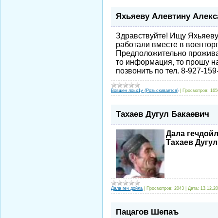
Яхьяеву Алевтину Алек
Здравствуйте! Ищу Яхьяеву
работали вместе в военторг
Предположительно проживае
то информация, то прошу на
позвонить по тел. 8-927-159
Вовшен лоьх1у (Розыскивается)
|
Просмотров:
165
Тахаев Дугул Бакаевич
Дала гечдойл
Тахаев Дугул
Дала геч дойла
|
Просмотров:
2043
|
Дата:
13.12.2
Пацагов Шепаъ