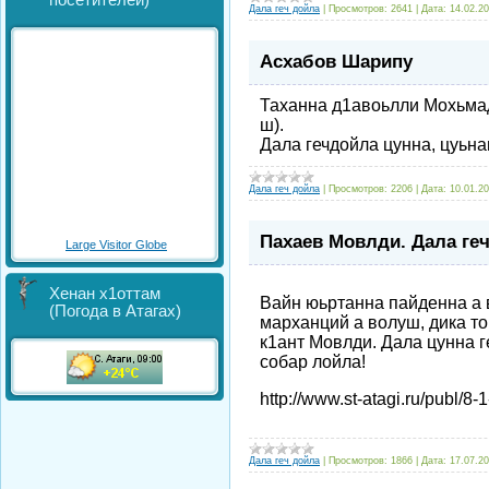
посетителей)
Дала геч дойла
|
Просмотров:
2641
|
Дата:
14.02.2
Асхабов Шарипу
Таханна д1авоьлли Мохьмад
ш).
Дала гечдойла цунна, цуьна
Дала геч дойла
|
Просмотров:
2206
|
Дата:
10.01.2
Пахаев Мовлди. Дала ге
Large Visitor Globe
Хенан х1оттам
Вайн юьртанна пайденна а в
(Погода в Атагах)
марханций а волуш, дика т
к1ант Мовлди. Дала цунна 
собар лойла!
http://www.st-atagi.ru/publ/8-
Дала геч дойла
|
Просмотров:
1866
|
Дата:
17.07.2