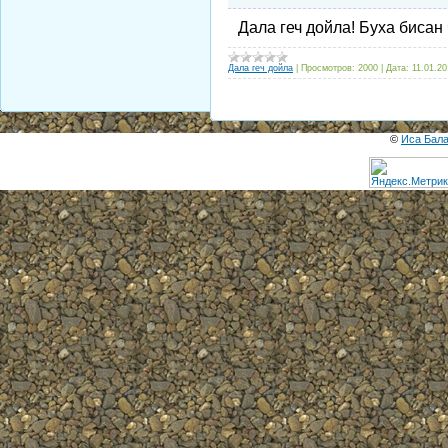
Дала геч дойла! Буха бисан
Дала геч дойла
|
Просмотров:
2000
|
Дата:
11.01.20
©
Иса Бал