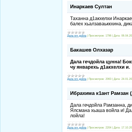
Инаркаев Султан
Таханна д1акхелхи Инаркае
балех хьалзаваьккхина, дик
Дала геч дойла
|
Просмотров:
1796
|
Дата:
06.04.2
Бакашев Олхазар
Дала гечдойла цунна! Бокк
чу январехь д1акхелхи и.
Дала геч дойла
|
Просмотров:
2063
|
Дата:
24.01.2
Ибрахима к1ант Рамзан 
Дала гечдойла Рамзанна, дик
Ялсмана хьаша войла и! Да
лойла!
Дала геч дойла
|
Просмотров:
2204
|
Дата:
17.10.20