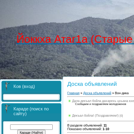
Йоккха Атаг1а (Старые
Доска объявлений
Ков (вход)
Главная
»
Доска объявлений
» Вон-дика
Дала декъал бойла дахарехь цхьана кх
Сообщаем и поздравляем молодоженов
Караде (поиск по
сайту)
Декъал бойла! (Поздравляем!)
[0]
В разделе объявлений
:
11
Показано объявлений
:
1-10