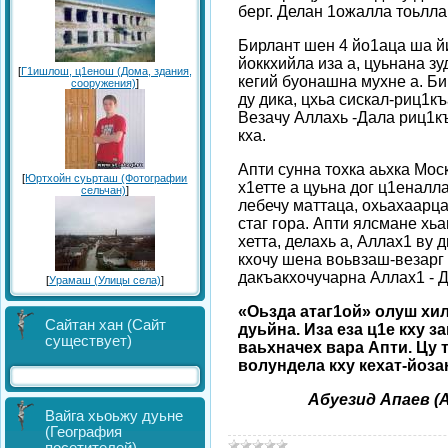
берг. Делан 1ожалла тоьлла 
Бирлант шен 4 йо1аца ша й
йоккхийла иза а, цуьнана зу
[
Г1ишлош, ц1енош (Дома, здания,
кегий буонашна мухне а. Би
сооружения)
]
ду дика, цхьа сискал-риц1к
Везачу Аллахь -Дала риц1к
кха.
Апти сунна тохка аьхка Мос
[
Юртхойн суьрташ (Фотографии
х1етте а цуьна дог ц1еналла
сельчан)
]
лебечу маттаца, охьахаарц
стаг гора. Апти ялсмане хь
хетта, делахь а, Аллах1 ву 
кхочу шена воьвзаш-везарг 
дакъакхочучарна Аллах1 - 
[
Урамаш (Улицы села)
]
«Оьзда атаг1ой» олуш хи
Сайтан хан (Сайт
дуьйна. Иза еза ц1е кху 
существует)
ваьхначех вара Апти. Цу т
волундела кху кехат-йоза
Абуезид Апаев (А
Вайга хьоьжу дуьне
(География