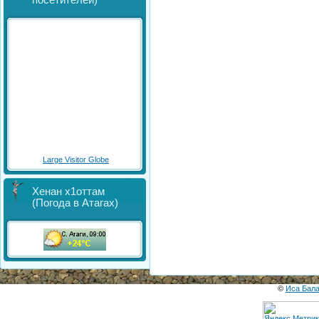
посетителей)
Large Visitor Globe
Хенан х1оттам
(Погода в Атагах)
©
Иса Бал