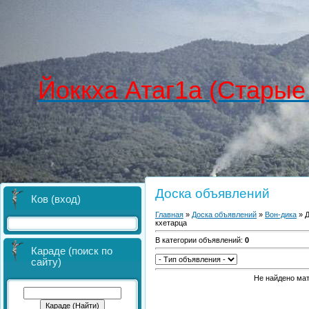
Йоккха Атаг1а (Старые
Доска объявлений
Ков (вход)
Главная
»
Доска объявлений
»
Вон-дика
» Д
кхетарца
В категории объявлений
:
0
Караде (поиск по
сайту)
Не найдено ма