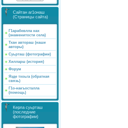
Сайтан аг1онаш
(Страницы сайта)
Г1арабевлла нах
(знаменитости села)
Тхан автораш (наши
авторы)
Суьрташ (фотографии)
Хилларш (история)
Форум
Язде тхоьга (обратная
связь)
Г1о-накъосталла
(помощь)
Керла суьрташ
(последние
фотографии)