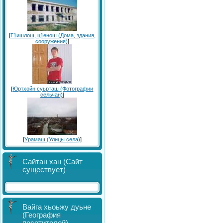
[
Г1ишлош, ц1енош (Дома, здания,
сооружения)
]
[
Юртхойн суьрташ (Фотографии
сельчан)
]
[
Урамаш (Улицы села)
]
Сайтан хан (Сайт
существует)
Вайга хьоьжу дуьне
(География