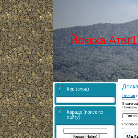
Йоккха Атаг1
Доск
Ков (вход)
Главная
В категор
Показано
Караде (поиск по
сайту)
Сортиров
Меб