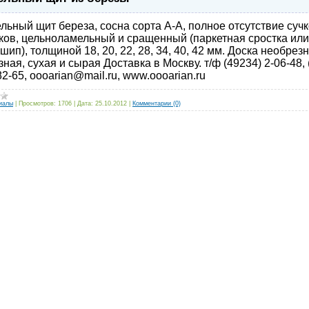
льный щит береза, сосна сорта А-А, полное отсутствие сучк
ков, цельноламельный и сращенный (паркетная сростка или
шип), толщиной 18, 20, 22, 28, 34, 40, 42 мм. Доска необрез
ная, сухая и сырая Доставка в Москву. т/ф (49234) 2-06-48, 
82-65, oooarian@mail.ru, www.oooarian.ru
иалы
|
Просмотров:
1706
|
Дата:
25.10.2012
|
Комментарии (0)