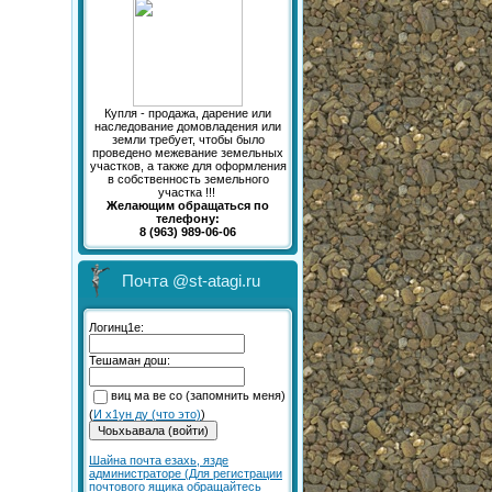
Купля - продажа, дарение или
наследование домовладения или
земли требует, чтобы было
проведено межевание земельных
участков, а также для оформления
в собственность земельного
участка !!!
Желающим обращаться по
телефону:
8 (963) 989-06-06
Почта @st-atagi.ru
Логинц1е:
Тешаман дош:
виц ма ве со (запомнить меня)
(
И х1ун ду (что это)
)
Шайна почта езахь, язде
администраторе (Для регистрации
почтового ящика обращайтесь