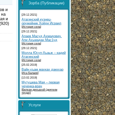
Зорба (Публикации)
ов и
 на
[29.12.2021]
ная и
Атагинский кузнец-
оружейник Хойди Исраил
(920)
[
История села
]
[29.12.2021]
Aпаев Масуд Ахмадович.
Aпи Ахьмадан Мас1уд
[
История села
]
[29.12.2021]
Молла Юсуп-Хьаьж – кадий
Атагинский
[
История села
]
[25.02.2019]
Вайн къам махках даккхар
[
Иса Балаев
]
[13.02.2019]
Мутушева Мая – первая
чеченка-врач
[
Белхан декъахой (деятели
труда)
]
Услуги