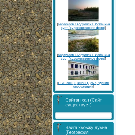
[
Барзукаев 1Абдуллах1. Исбаьхьа
сурт (художественное фото)
]
[
Барзукаев 1Абдуллах1. Исбаьхьа
сурт (художественное фото)
]
[
Г1ишлош, ц1енош (Дома, здания,
сооружения)
]
Сайтан хан (Сайт
существует)
Вайга хьоьжу дуьне
(География