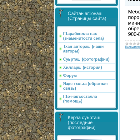
Мебе
Сайтан аг1онаш
поро
(Страницы сайта)
мини
обрез
Г1арабевлла нах
900-
(знаменитости села)
Тхан автораш (наши
Пиломатер
авторы)
Суьрташ (фотографии)
Хилларш (история)
Форум
Язде тхоьга (обратная
связь)
Г1о-накъосталла
(помощь)
Керла суьрташ
(последние
фотографии)