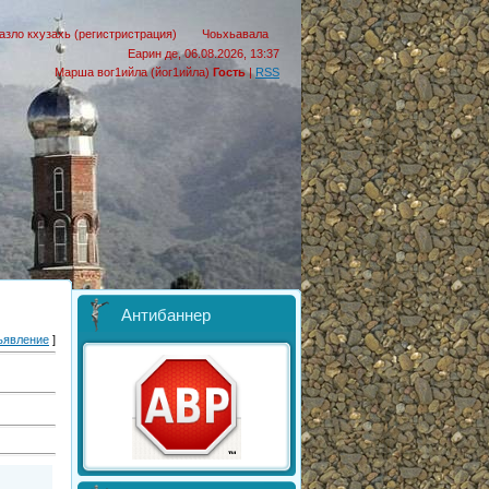
азло кхузахь (регистристрация)
Чоьхьавала
Еарин де, 06.08.2026, 13:37
Марша вог1ийла (йог1ийла)
Гость
|
RSS
Антибаннер
ъявление
]