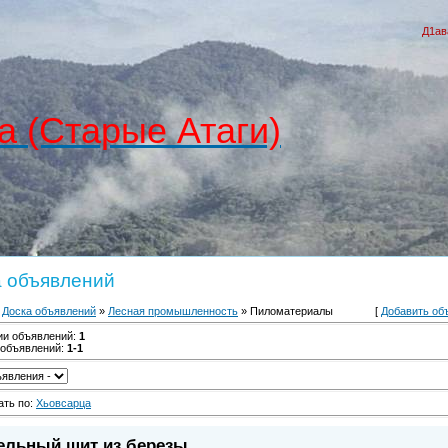
Д1ав
а (Старые Атаги)
а объявлений
»
Доска объявлений
»
Лесная промышленность
» Пиломатериалы
[
Добавить об
ии объявлений
:
1
 объявлений
:
1-1
ать по
:
Хьовсарца
ельный щит из березы