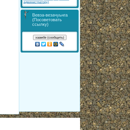
администратору)
Вевза-везачуьнга
(Посоветовать
ссылку)