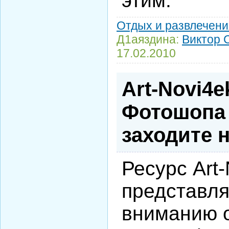
этим.
Отдых и развлечени
Д1аяздина:
Виктор 
17.02.2010
Art-Novi4e
Фотошопа 
заходите н
Ресурс Art
представл
вниманию 