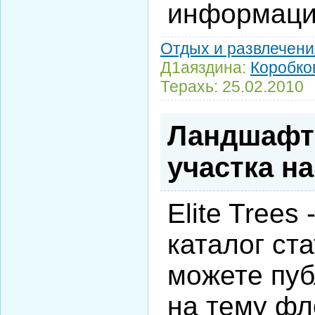
информацие
Отдых и развлечени
Д1аяздина:
Коробко
Терахь:
25.02.2010
Ландшафт
участка на 
Elite Trees
каталог ста
можете пуб
на тему фл