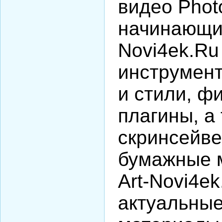
видео Phot
начинающих
Novi4ek.Ru
инструмент
и стили, ф
плагины, а
скринсейве
бумажные м
Art-Novi4e
актуальные