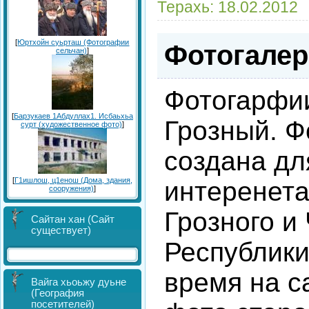
Терахь:
18.02.2012
[
Юртхойн суьрташ (Фотографии
Фотогалер
сельчан)
]
Фотогарфи
[
Барзукаев 1Абдуллах1. Исбаьхьа
Грозный. Ф
сурт (художественное фото)
]
создана дл
[
Г1ишлош, ц1енош (Дома, здания,
интеренета
сооружения)
]
Грозного и
Сайтан хан (Сайт
существует)
Республики
время на с
Вайга хьоьжу дуьне
(География
посетителей)