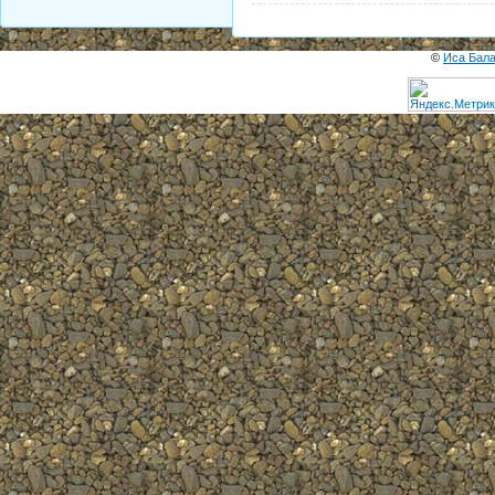
©
Иса Бал