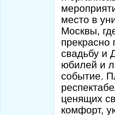
мероприяти
место в ун
Москвы, гд
прекрасно 
свадьбу и 
юбилей и 
событие. П
респектабе
ценящих св
комфорт, у