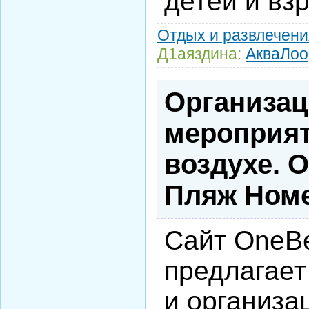
детей и вз
Отдых и развлечени
Д1аяздина:
АкваЛоо
Организа
мероприят
воздухе. 
Пляж Ном
Сайт OneB
предлагает
и организа