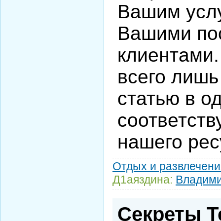
Вашим услу
Вашими по
клиентами.
всего лишь
статью в о
соответств
нашего рес
Отдых и развлечени
Д1аяздина:
Владим
Секреты Т