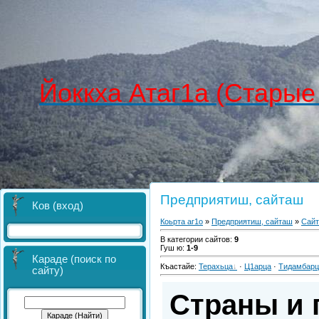
Йоккха Атаг1а (Старые
Предприятиш, сайташ
Ков (вход)
Коьрта аг1о
»
Предприятиш, сайташ
»
Сай
В категории сайтов
:
9
Гуш ю
:
1-9
Караде (поиск по
Къастайе
:
Терахьца
·
Ц1арца
·
Тидамбарц
сайту)
Страны и 