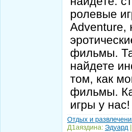
найдете: с
ролевые иг
Adventure, 
эротически
фильмы. Та
найдете и
том, как м
фильмы. К
игры у нас!
Отдых и развлечени
Д1аяздина:
Эдуард
|