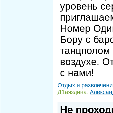
уровень се
приглашае
Номер Оди
Бору с бар
танцполом 
воздухе. О
с нами!
Отдых и развлечени
Д1аяздина:
Алексан
Не проход