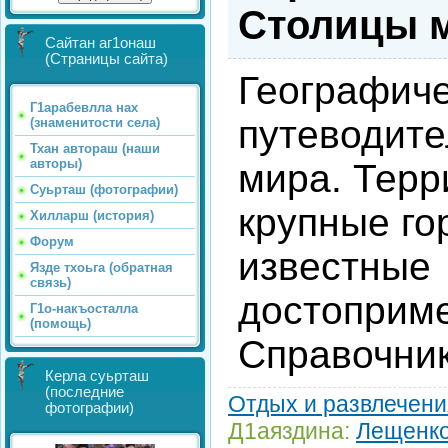
Столицы м
Сайтан аг1онаш
(Страницы сайта)
Географич
Г1арабевлла нах
путеводите
(знаменитости села)
Тхан автораш (наши
авторы)
мира. Терр
Суьрташ (фотографии)
крупные го
Хилларш (история)
Форум
известные
Язде тхоьга (обратная
связь)
достоприме
Г1о-накъосталла
(помощь)
Справочник
Керла суьрташ
(последние
Отдых и развлечени
фотографии)
Д1аяздина:
Лещенко