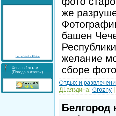
фото старог
же разруше
Фотографии
башен Чеч
Республики
желание мо
Large Visitor Globe
сборе фото
Хенан х1оттам
(Погода в Атагах)
Отдых и развлечени
Д1аяздина:
Grozny
|
Белгород 