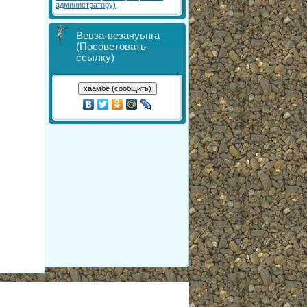
администратору)
Вевза-везачуьнга
(Посоветовать
ссылку)