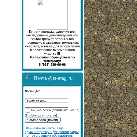
Купля - продажа, дарение или
наследование домовладения или
земли требует, чтобы было
проведено межевание земельных
участков, а также для оформления
в собственность земельного
участка !!!
Желающим обращаться по
телефону:
8 (963) 989-06-06
Почта @st-atagi.ru
Логинц1е:
Тешаман дош:
виц ма ве со (запомнить меня)
(
И х1ун ду (что это)
)
Шайна почта езахь, язде
администраторе (Для регистрации
почтового ящика обращайтесь