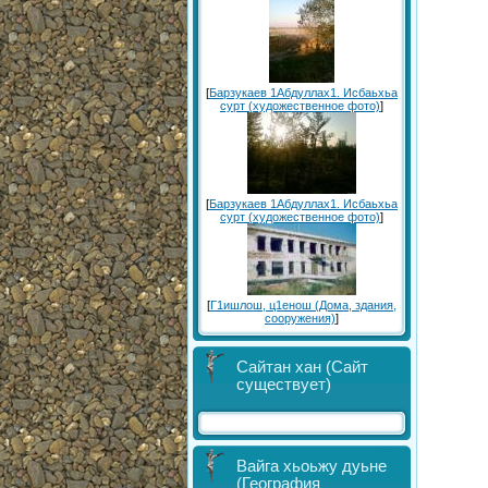
[
Барзукаев 1Абдуллах1. Исбаьхьа
сурт (художественное фото)
]
[
Барзукаев 1Абдуллах1. Исбаьхьа
сурт (художественное фото)
]
[
Г1ишлош, ц1енош (Дома, здания,
сооружения)
]
Сайтан хан (Сайт
существует)
Вайга хьоьжу дуьне
(География