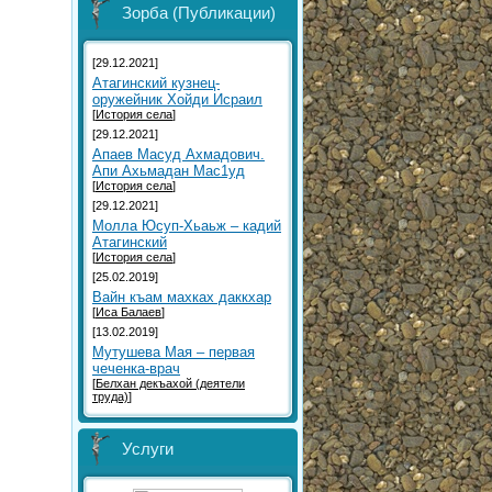
Зорба (Публикации)
[29.12.2021]
Атагинский кузнец-
оружейник Хойди Исраил
[
История села
]
[29.12.2021]
Aпаев Масуд Ахмадович.
Aпи Ахьмадан Мас1уд
[
История села
]
[29.12.2021]
Молла Юсуп-Хьаьж – кадий
Атагинский
[
История села
]
[25.02.2019]
Вайн къам махках даккхар
[
Иса Балаев
]
[13.02.2019]
Мутушева Мая – первая
чеченка-врач
[
Белхан декъахой (деятели
труда)
]
Услуги