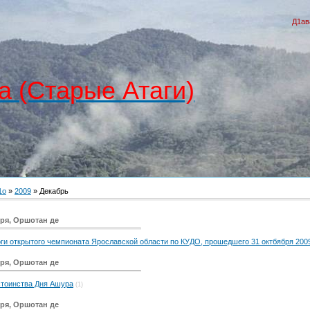
Д1ав
а (Старые Атаги)
1о
»
2009
»
Декабрь
бря, Оршотан де
ги открытого чемпионата Ярославской области по КУДО, прошедшего 31 октбября 2009
бря, Оршотан де
тоинства Дня Ашура
(1)
бря, Оршотан де