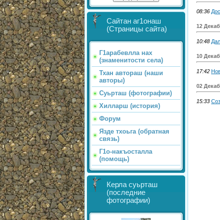
08:36
Дос
Сайтан аг1онаш
12 Декаб
(Страницы сайта)
10:48
Дал
Г1арабевлла нах
10 Декаб
(знаменитости села)
17:42
Нов
Тхан автораш (наши
авторы)
02 Декаб
Суьрташ (фотографии)
15:33
Соз
Хилларш (история)
Форум
Язде тхоьга (обратная
связь)
Г1о-накъосталла
(помощь)
Керла суьрташ
(последние
фотографии)