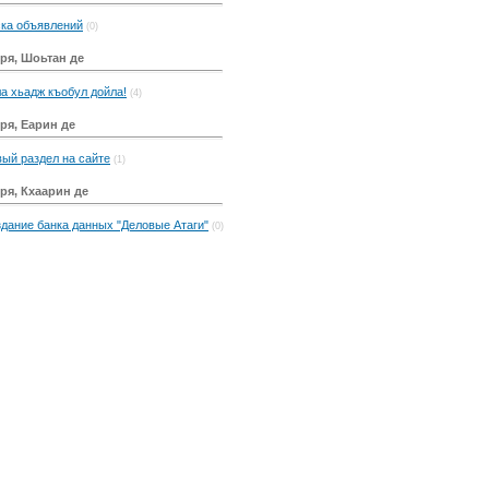
ка объявлений
(0)
ря, Шоьтан де
а хьадж къобул дойла!
(4)
ря, Еарин де
ый раздел на сайте
(1)
ря, Кхаарин де
дание банка данных "Деловые Атаги"
(0)