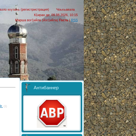
азло кхузахь (регистристрация)
Чоьхьавала
К1иран де, 09.08.2026, 10:15
Марша вог1ийла (йог1ийла)
Гость
|
RSS
Антибаннер
г.
(1)