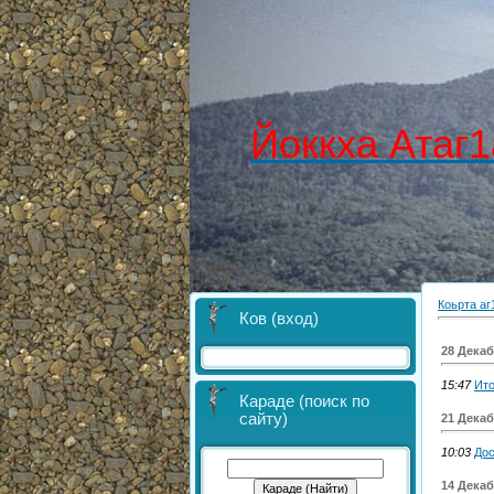
Йоккха Атаг1
Коьрта аг
Ков (вход)
28 Дека
15:47
Ито
Караде (поиск по
сайту)
21 Дека
10:03
Дос
14 Дека