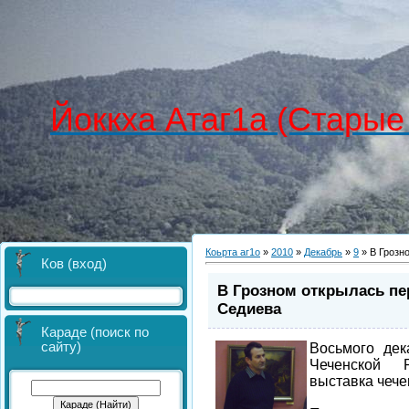
Йоккха Атаг1а (Старые
Коьрта аг1о
»
2010
»
Декабрь
»
9
» В Грозн
Ков (вход)
В Грозном открылась пе
Седиева
Караде (поиск по
сайту)
Восьмого дек
Чеченской Р
выставка чече