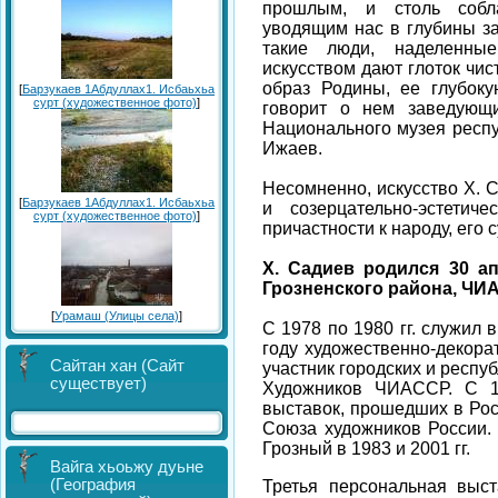
прошлым, и столь собл
уводящим нас в глубины за
такие люди, наделенны
искусством дают глоток чис
образ Родины, ее глубоку
[
Барзукаев 1Абдуллах1. Исбаьхьа
сурт (художественное фото)
]
говорит о нем заведующи
Национального музея респ
Ижаев.
Несомненно, искусство Х. С
[
Барзукаев 1Абдуллах1. Исбаьхьа
и созерцательно-эстетич
сурт (художественное фото)
]
причастности к народу, его 
Х. Садиев родился 30 а
Грозненского района, ЧИ
[
Урамаш (Улицы села)
]
С 1978 по 1980 гг. служил 
году художественно-декор
Сайтан хан (Сайт
участник городских и респ
существует)
Художников ЧИАССР. С 19
выставок, прошедших в Рост
Союза художников России.
Грозный в 1983 и 2001 гг.
Вайга хьоьжу дуьне
(География
Третья персональная выс