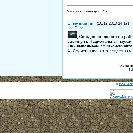
Массо а комментариш
:
1 ю
1
isa-muslim
(10.12.2010 14:17)
0
Сегодня, по дороге на раб
заглянул в Национальный музей 
Они выполнены по какой-то автор
Х. Седиев внес в это искусство чт
Коммента
[
Д
©
Иса Бал