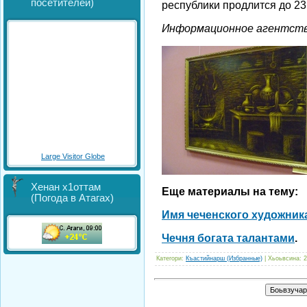
посетителей)
республики продлится до 23
Информационное агентств
Large Visitor Globe
Хенан х1оттам
Еще материалы на тему:
(Погода в Атагах)
Имя чеченского художника
Чечня богата талантами
.
Категори
:
Къастийнарш (Избранные)
|
Хьоьвсина
: 