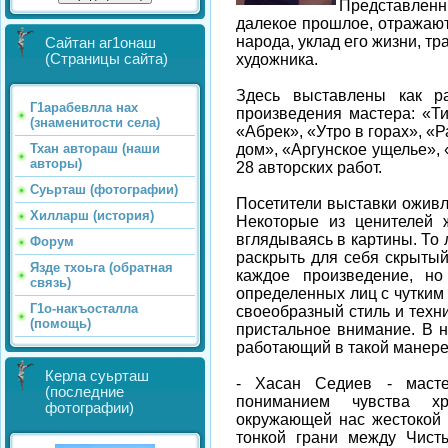
Представленн
далекое прошлое, отражаю
народа, уклад его жизни, т
Сайтан аг1онаш
художника.
(Страницы сайта)
Здесь выставлены как р
Г1арабевлла нах
произведения мастера: «Ти
(знаменитости села)
«Абрек», «Утро в горах», «
дом», «Аргунское ущелье», 
Тхан автораш (наши
авторы)
28 авторских работ.
Суьрташ (фотографии)
Посетители выставки оживле
Хилларш (история)
Некоторые из ценителей 
вглядываясь в картины. То 
Форум
раскрыть для себя скрытый
Язде тхоьга (обратная
каждое произведение, но
связь)
определенных лиц с чутки
Г1о-накъосталла
своеобразный стиль и техни
(помощь)
пристальное внимание. В 
работающий в такой манере
Керла суьрташ
- Хасан Седиев - масте
(последние
пониманием чувства хр
фотографии)
окружающей нас жестокой р
тонкой грани между Чист