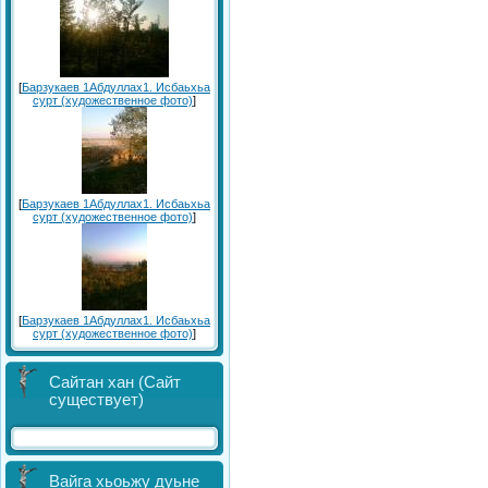
[
Барзукаев 1Абдуллах1. Исбаьхьа
сурт (художественное фото)
]
[
Барзукаев 1Абдуллах1. Исбаьхьа
сурт (художественное фото)
]
[
Барзукаев 1Абдуллах1. Исбаьхьа
сурт (художественное фото)
]
Сайтан хан (Сайт
существует)
Вайга хьоьжу дуьне