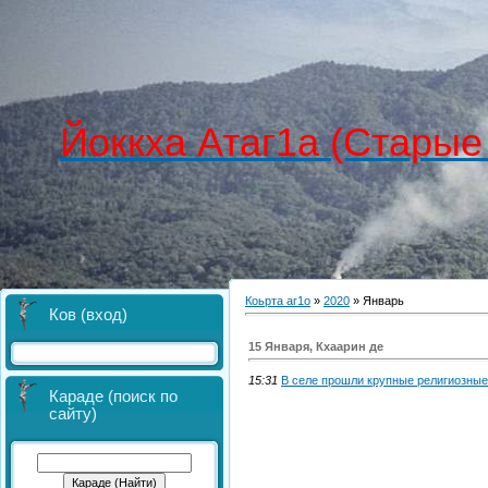
Йоккха Атаг1а (Старые
Коьрта аг1о
»
2020
»
Январь
Ков (вход)
15 Января, Кхаарин де
15:31
В селе прошли крупные религиозные
Караде (поиск по
сайту)