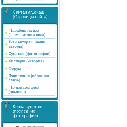
Сайтан аг1онаш
(Страницы сайта)
Г1арабевлла нах
(знаменитости села)
Тхан автораш (наши
авторы)
Суьрташ (фотографии)
Хилларш (история)
Форум
Язде тхоьга (обратная
связь)
Г1о-накъосталла
(помощь)
Керла суьрташ
(последние
фотографии)