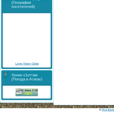
(География
посетителей)
Large Visitor Globe
Хенан х1оттам
(Погода в Атагах)
©
Иса Бал