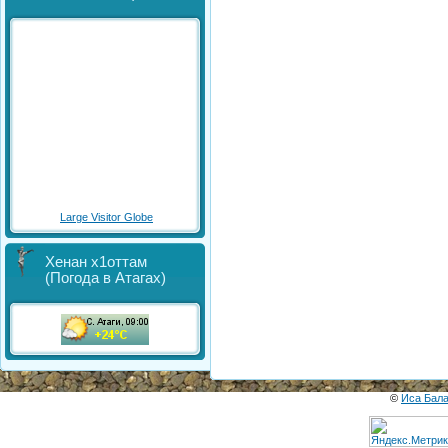
Large Visitor Globe
Хенан х1оттам
(Погода в Атагах)
©
Иса Бал