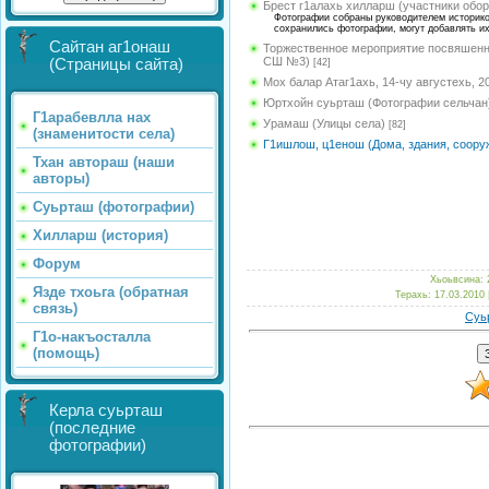
Брест г1алахь хилларш (участники обор
Фотографии собраны руководителем историкок
сохранились фотографии, могут добавлять и
Сайтан аг1онаш
Торжественное мероприятие посвяшенно
СШ №3)
(Страницы сайта)
[42]
Мох балар Атаг1ахь, 14-чу августехь, 2
Юртхойн суьрташ (Фотографии сельчан
Г1арабевлла нах
Урамаш (Улицы села)
[82]
(знаменитости села)
Г1ишлош, ц1енош (Дома, здания, соору
Тхан автораш (наши
авторы)
Суьрташ (фотографии)
Хилларш (история)
Форум
Хьоьвсина: 
Язде тхоьга (обратная
Терахь: 17.03.2010 
связь)
Суь
Г1о-накъосталла
(помощь)
Керла суьрташ
(последние
фотографии)