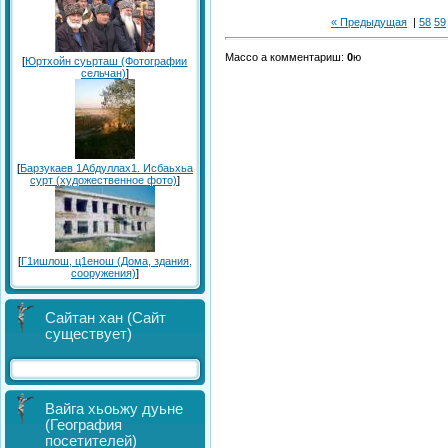
« Предыдущая
|
58
59
Массо а комментариш:
0
ю
[
Юртхойн суьрташ (Фотографии
сельчан)
]
[
Барзукаев 1Абдуллах1. Исбаьхьа
сурт (художественное фото)
]
[
Г1ишлош, ц1енош (Дома, здания,
сооружения)
]
Сайтан хан (Сайт
существует)
Вайга хьоьжу дуьне
(География
посетителей)