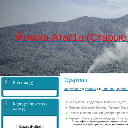
Йоккха Атаг1а (Старые
Суьрташ
Ков (вход)
Коьрта аг1о
»
альбом
»
»
Г1ишлош, ц1енош 
Барзукаев 1Абдуллах1. Исбаьхьа сурт 
Караде (поиск по
Седиев Хьасанан белхаш (Галерея Хас
сайту)
Татаев Илесан белхаш (галерея работ 
Герман т1амехь дакъа лаьцнарш (Вете
Фотографии собраны руководителем историкок
сохранились фотографии, могут добавлять и