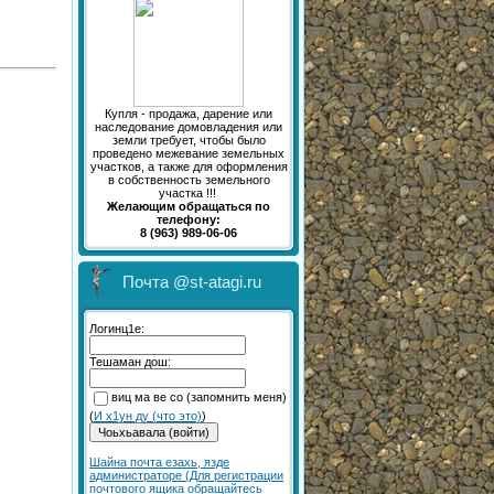
Купля - продажа, дарение или
наследование домовладения или
земли требует, чтобы было
проведено межевание земельных
участков, а также для оформления
в собственность земельного
участка !!!
Желающим обращаться по
телефону:
8 (963) 989-06-06
Почта @st-atagi.ru
Логинц1е:
Тешаман дош:
виц ма ве со (запомнить меня)
(
И х1ун ду (что это)
)
Шайна почта езахь, язде
администраторе (Для регистрации
почтового ящика обращайтесь