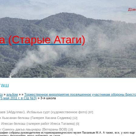
Д1ав
а (Старые Атаги)
таш
1о
»
альбом
»
»
Торжественное мероприятие посвяшенное участникам обороны Брест
(5 мая 2011 г. в СШ №3)
» 3-я школа
аев 1Абдуллах1. Исбаьхьа сурт (художественное фото)
[67]
 Хьасанан белхаш (Галерея Хасана Седиева)
[12]
 Илесан белхаш (галерея работ Илеса Татаева)
[0]
н т1амехь дакъа лаьцнарш (Ветераны ВОВ)
[16]
рафии собраны руководителем историкокраеведческого музея Пахаевым М.А. А также, все, у кого еще
нились фотографии, могут добавлять их сюда.