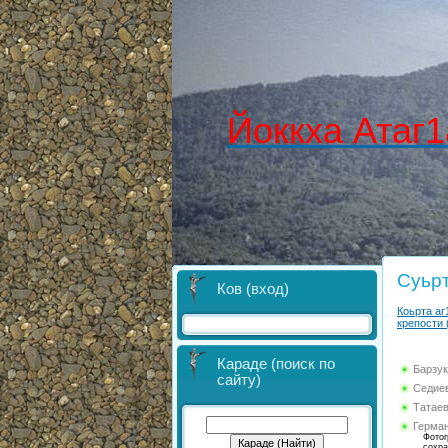
Йоккха Атаг1
Суьр
Ков (вход)
Коьрта аг
крепости 
Караде (поиск по
Барзук
сайту)
Седиев
Татаев
Герма
Фотог
сохра