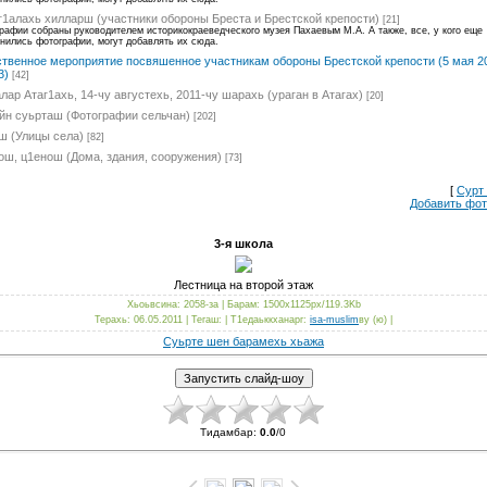
г1алахь хилларш (участники обороны Бреста и Брестской крепости)
[21]
рафии собраны руководителем историкокраеведческого музея Пахаевым М.А. А также, все, у кого еще
нились фотографии, могут добавлять их сюда.
твенное мероприятие посвяшенное участникам обороны Брестской крепости (5 мая 201
3)
[42]
лар Атаг1ахь, 14-чу августехь, 2011-чу шарахь (ураган в Атагах)
[20]
н суьрташ (Фотографии сельчан)
[202]
ш (Улицы села)
[82]
ш, ц1енош (Дома, здания, сооружения)
[73]
[
Сурт
Добавить фо
3-я школа
Лестница на второй этаж
Хьоьвсина: 2058-за | Барам: 1500x1125px/119.3Kb
Терахь: 06.05.2011 | Тегаш: | Т1едаьккханарг:
isa-muslim
ву (ю) |
Суьрте шен барамехь хьажа
Тидамбар:
0.0
/
0