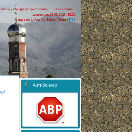
азло кхузахь (регистристрация)
Чоьхьавала
Шоьтан де, 08.08.2026, 15:26
Марша вог1ийла (йог1ийла)
Гость
|
RSS
Антибаннер
ской