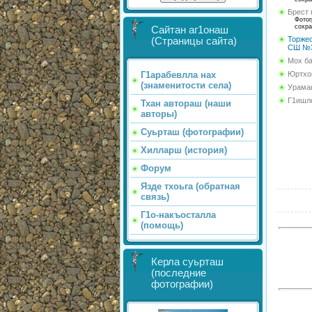
Брест 
Фотог
сохра
Сайтан аг1онаш
Торжес
(Страницы сайта)
СШ №
Мох ба
Юртхой
Г1арабевлла нах
(знаменитости села)
Урама
Г1ишло
Тхан автораш (наши
авторы)
Суьрташ (фотографии)
Хилларш (история)
Форум
Язде тхоьга (обратная
связь)
Г1о-накъосталла
(помощь)
Керла суьрташ
(последние
фотографии)