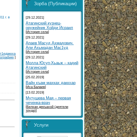
Зорба (Публикации)
1 г. в
[29.12.2021]
Атагинский кузнец-
оружейник Хойди Исраил
[
История села
]
[29.12.2021]
Aпаев Масуд Ахмадович.
Aпи Ахьмадан Мас1уд
[
История села
]
 т1едаккха
[29.12.2021]
тографию
]
Молла Юсуп-Хьаьж – кадий
Атагинский
[
История села
]
[25.02.2019]
Вайн къам махках даккхар
[
Иса Балаев
]
[13.02.2019]
Мутушева Мая – первая
чеченка-врач
[
Белхан декъахой (деятели
труда)
]
Услуги