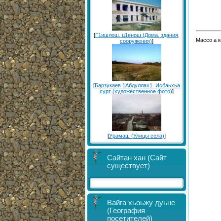
[
Г1ишлош, ц1енош (Дома, здания,
Массо а 
сооружения)
]
[
Барзукаев 1Абдуллах1. Исбаьхьа
сурт (художественное фото)
]
[
Урамаш (Улицы села)
]
Сайтан хан (Сайт
существует)
Вайга хьоьжу дуьне
(География
посетителей)