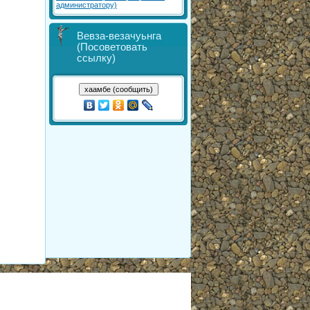
администратору)
Вевза-везачуьнга
(Посоветовать
ссылку)