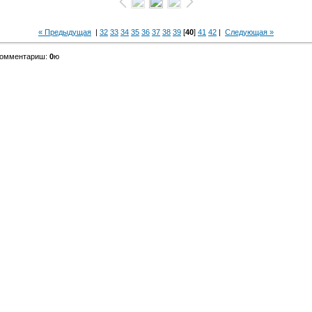
« Предыдущая
|
32
33
34
35
36
37
38
39
[
40
]
41
42
|
Следующая »
комментариш:
0
ю