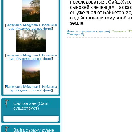
преследоваться. Сайд-Хус
сыновей к чеченцам, так ка
он уже знал от Байбетар-Х
содействовали тому, чтобы 
земле.
[
Барзукаев 1Абдуллах1. Исбаьхьа
сурт (художественное фото)
]
Дешна нах (религиозные деятели)
| Хьоьвсина: 117
Т1еаларш (0)
[
Барзукаев 1Абдуллах1. Исбаьхьа
сурт (художественное фото)
]
[
Барзукаев 1Абдуллах1. Исбаьхьа
сурт (художественное фото)
]
Сайтан хан (Сайт
существует)
Вайга хьоьжу дуьне