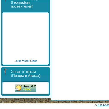
(География
посетителей)
Large Visitor Globe
Хенан х1оттам
(Погода в Атагах)
©
Иса Бал