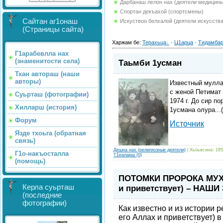
Дарбанаш лелон нах (деятели медицин
Спортан декъахой (спортсмены)
Сайтан аг1онаш
Искуствон белхалой (деятели искусства
(Страницы сайта)
Харжам бе
:
Терахьца
·
Ц1арца
·
Тидамба
Г1арабевлла нах
(знаменитости села)
Таьмби 1усман
Тхан автораш (наши
авторы)
Известный мулла
с женой Петимат 
Суьрташ (фотографии)
1974 г. До сир п
Хилларш (история)
1усмана олура...
Форум
Источник
Язде тхоьга (обратная
связь)
Дешна нах (религиозные деятели)
| Хьоьвсина: 185
Г1о-накъосталла
Т1еаларш (0)
(помощь)
ПОТОМКИ ПРОРОКА МУХА
Керла суьрташ
и приветствует) – НАШ
(последние
фотографии)
Как известно и из истории 
его Аллах и приветствует) 