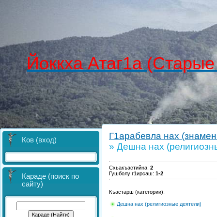
Йоккха Атаг1а (Старые
Г1арабевла нах (знамен
Ков (вход)
» Дешна нах (религиозн
Схьакъастийна
:
2
Гушболу г1ирсаш
:
1-2
Караде (поиск по
сайту)
Къастарш (категории):
Дешна нах (религиозные деятели)