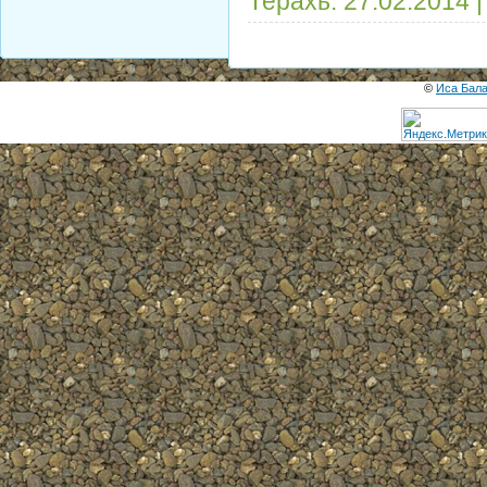
Терахь:
27.02.2014
©
Иса Бал