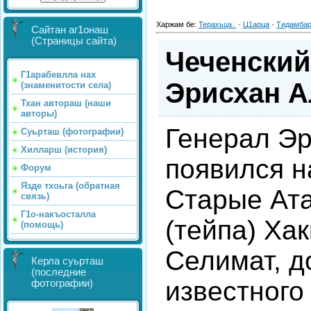
Харжам бе
:
Терахьца
·
Ц1арца
·
Тидамба
Сайтан аг1онаш
(Страницы сайта)
Чеченский
Г1арабевлла нах
Эрисхан А
(знаменитости села)
Тхан автораш (наши
авторы)
Генерал Э
Суьрташ (фотографии)
Хилларш (история)
появился н
Форум
Язде тхоьга (обратная
Старые Ата
связь)
Г1о-накъосталла
(тейпа) Хак
(помощь)
Селимат, д
Керла суьрташ
(последние
известного
фотографии)