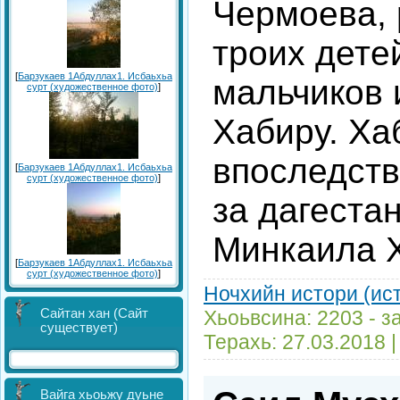
Чермоева, 
троих детей
[
Барзукаев 1Абдуллах1. Исбаьхьа
мальчиков 
сурт (художественное фото)
]
Хабиру. Хаб
впоследст
[
Барзукаев 1Абдуллах1. Исбаьхьа
сурт (художественное фото)
]
за дагеста
Минкаила 
[
Барзукаев 1Абдуллах1. Исбаьхьа
сурт (художественное фото)
]
Ночхийн истори (ис
Сайтан хан (Сайт
Хьоьвсина: 2203 - з
существует)
Терахь:
27.03.2018
Вайга хьоьжу дуьне