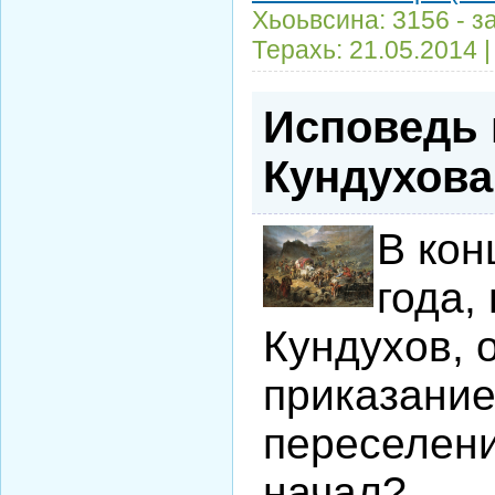
Хьоьвсина: 3156 - з
Терахь:
21.05.2014
Исповедь 
Кундухова
В кон
года,
Кундухов, 
приказание
переселени
начал?