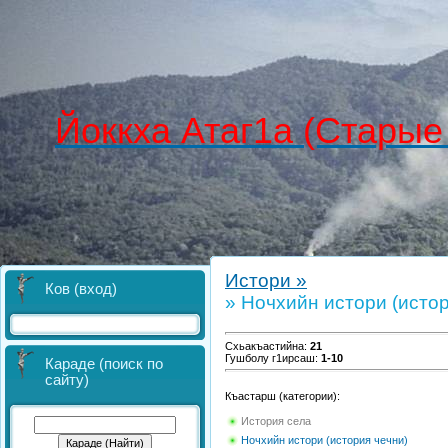
Йоккха Атаг1а (Старые
Истори »
Ков (вход)
» Ночхийн истори (истор
Схьакъастийна
:
21
Гушболу г1ирсаш
:
1-10
Караде (поиск по
сайту)
Къастарш (категории):
История села
Ночхийн истори (история чечни)