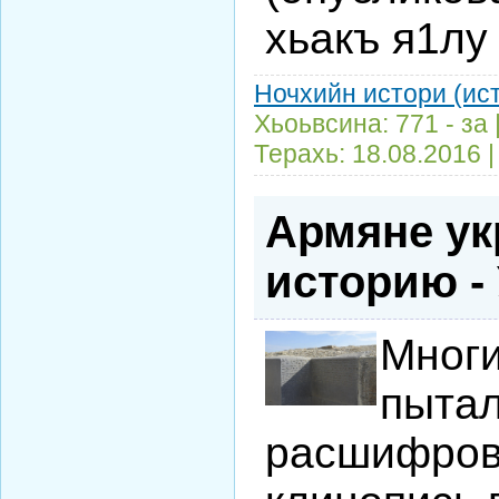
Ночхийн истори (ис
Хьоьвсина: 771 - за
Терахь:
18.08.2016
Армяне ук
историю -
Мног
пыта
расшифров