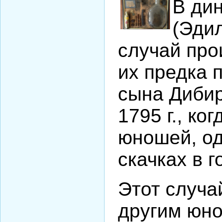
В ди
(Эди
случай про
их предка 
сына Дибир
1795 г., ко
юношей, од
скачках в г
Этот случа
другим юно