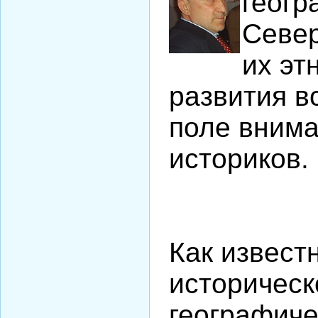
геогр
Север
их эт
развития в
поле внима
историков.
Как извест
историческ
географич