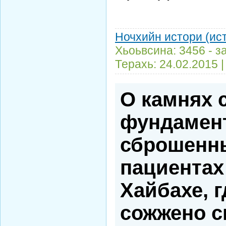
Ночхийн истори (ис
Хьоьвсина: 3456 - з
Терахь:
24.02.2015
О камнях 
фундамент
сброшенн
пациентах
Хайбахе, 
сожжено с