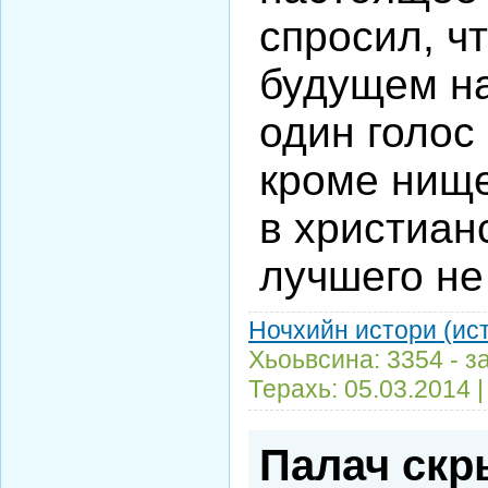
спросил, ч
будущем на
один голос 
кроме нищ
в христиан
лучшего не
Ночхийн истори (ис
Хьоьвсина: 3354 - з
Терахь:
05.03.2014
Палач скр