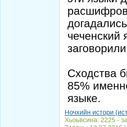
расшифровк
догадались
чеченский 
заговорили
Сходства 
85% именно
языке.
Ночхийн истори (ис
Хьоьвсина: 2225 - з