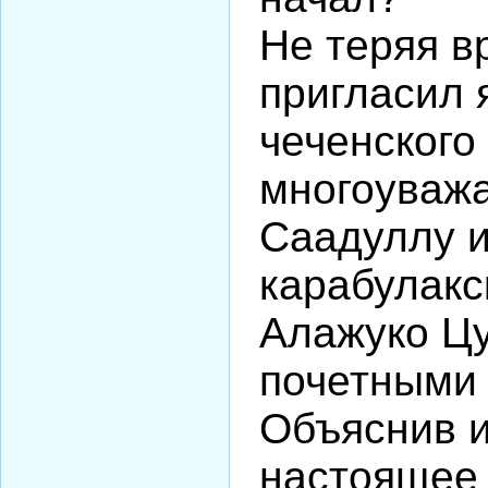
Не теряя в
пригласил 
чеченского
многоуваж
Саадуллу и
карабулакс
Алажуко Цу
почетными
Объяснив 
настоящее 