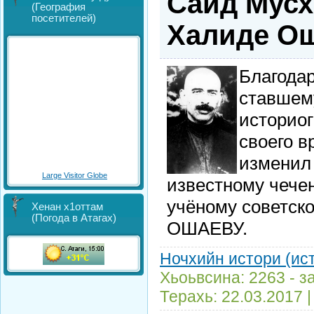
Саид Мусх
(География
посетителей)
Халиде О
Благодар
ставшем
историо
своего в
изменил 
Large Visitor Globe
известному чече
учёному советск
Хенан х1оттам
(Погода в Атагах)
ОШАЕВУ.
Ночхийн истори (ис
Хьоьвсина: 2263 - з
Терахь:
22.03.2017