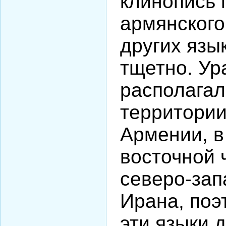
клинопись
армянского,
других язык
тщетно. Ур
располагал
территори
Армении, в
восточной 
северо-зап
Ирана, поэ
эти языки 