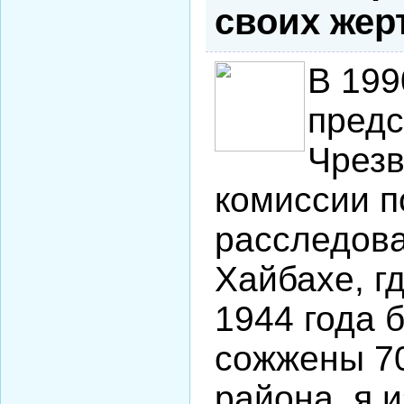
своих жер
В 199
пред
Чрез
комиссии п
расследова
Хайбахе, г
1944 года 
сожжены 7
района, я 