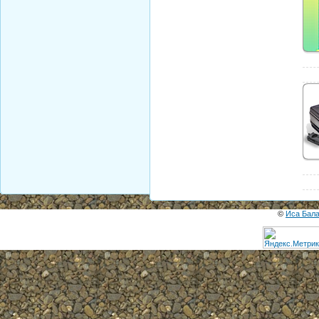
©
Иса Бал