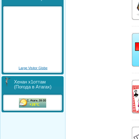
Large Visitor Globe
Хенан х1оттам
(Погода в Атагах)