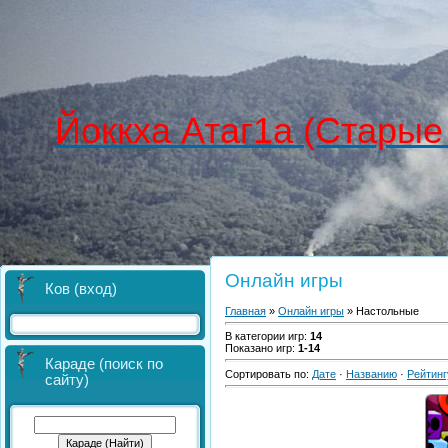
Йоккха Атаг1а (Старые
Онлайн игры
Ков (вход)
Главная
»
Онлайн игры
» Настольные
В категории игр
:
14
Показано игр
:
1-14
Караде (поиск по
Сортировать по
:
Дате
·
Названию
·
Рейтинг
сайту)