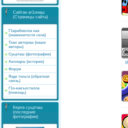
Сайтан аг1онаш
(Страницы сайта)
Г1арабевлла нах
(знаменитости села)
Тхан автораш (наши
авторы)
Суьрташ (фотографии)
Хилларш (история)
U
Форум
Язде тхоьга (обратная
связь)
Г1о-накъосталла
(помощь)
Керла суьрташ
(последние
фотографии)