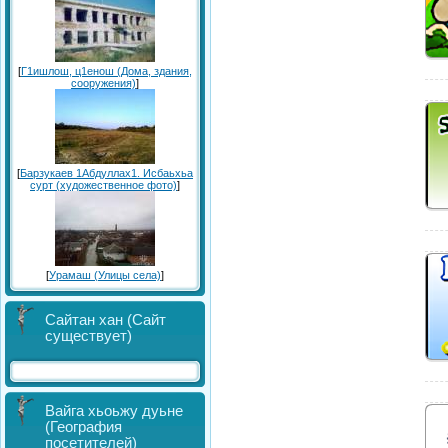
[
Г1ишлош, ц1енош (Дома, здания,
сооружения)
]
[
Барзукаев 1Абдуллах1. Исбаьхьа
сурт (художественное фото)
]
[
Урамаш (Улицы села)
]
Сайтан хан (Сайт
существует)
Вайга хьоьжу дуьне
(География
посетителей)