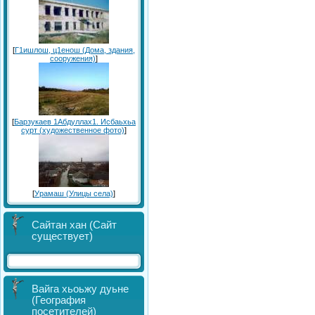
[
Г1ишлош, ц1енош (Дома, здания,
сооружения)
]
[
Барзукаев 1Абдуллах1. Исбаьхьа
сурт (художественное фото)
]
[
Урамаш (Улицы села)
]
Сайтан хан (Сайт
существует)
Вайга хьоьжу дуьне
(География
посетителей)