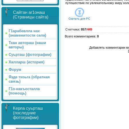
путешествие по увлекательному миру кол
Сайтан аг1онаш
(Страницы сайта)
Скачать для
PC
Счетчики
:
857
/
449
Г1арабевлла нах
(знаменитости села)
Всего комментариев
:
0
Тхан автораш (наши
авторы)
Добавлять комментарии мо
Суьрташ (фотографии)
Хилларш (история)
Форум
Язде тхоьга (обратная
связь)
Г1о-накъосталла
(помощь)
Керла суьрташ
(последние
фотографии)