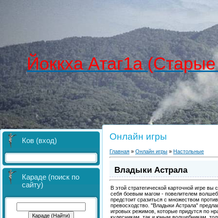
Йоккха Атаг1а (Старые
Онлайн игры
Ков (вход)
Главная
»
Онлайн игры
»
Настольные
Владыки Астрала
Караде (поиск по
сайту)
В этой стратегической карточной игре вы
себя боевым магом - повелителем волшеб
предстоит сразиться с множеством против
превосходство. "Владыки Астрала" предла
игровых режимов, которые придутся по нр
кудесникам, так и юным волшебникам, то