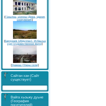
[
Г1ишлош, ц1енош (Дома, здания,
сооружения)
]
[
Барзукаев 1Абдуллах1. Исбаьхьа
сурт (художественное фото)
]
[
Урамаш (Улицы села)
]
Сайтан хан (Сайт
существует)
Вайга хьоьжу дуьне
(География
посетителей)