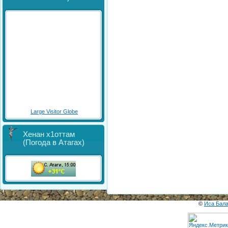
Large Visitor Globe
Хенан х1оттам
(Погода в Атагах)
©
Иса Бал