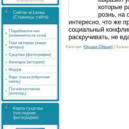
которые 
Сайтан аг1онаш
рознь, на
(Страницы сайта)
интересно, что же п
социальный конфлик
Г1арабевлла нах
(знаменитости села)
раскручивать, не в
Тхан автораш (наши
Категори:
Юкъара (Общие)
| Хьоьвс
авторы)
Суьрташ (фотографии)
Хилларш (история)
Форум
Язде тхоьга (обратная
связь)
Г1о-накъосталла
(помощь)
Керла суьрташ
(последние
фотографии)