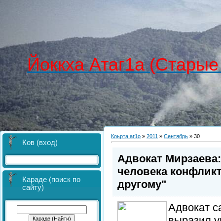
Йоккха Атаг1а (Старые
Коьрта аг1о
»
2011
»
Сентябрь
»
30
Ков (вход)
Адвокат Мирзаева:
человека конфликт
Караде (поиск по
другому"
сайту)
Адвокат с
выразил у