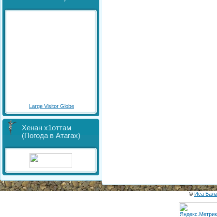
Large Visitor Globe
Хенан х1оттам
(Погода в Атагах)
©
Иса Бал