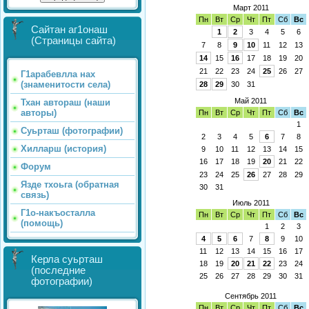
Март 2011
Пн
Вт
Ср
Чт
Пт
Сб
Вс
Сайтан аг1онаш
1
2
3
4
5
6
(Страницы сайта)
7
8
9
10
11
12
13
14
15
16
17
18
19
20
21
22
23
24
25
26
27
Г1арабевлла нах
(знаменитости села)
28
29
30
31
Май 2011
Тхан автораш (наши
авторы)
Пн
Вт
Ср
Чт
Пт
Сб
Вс
1
Суьрташ (фотографии)
2
3
4
5
6
7
8
Хилларш (история)
9
10
11
12
13
14
15
16
17
18
19
20
21
22
Форум
23
24
25
26
27
28
29
Язде тхоьга (обратная
30
31
связь)
Июль 2011
Г1о-накъосталла
Пн
Вт
Ср
Чт
Пт
Сб
Вс
(помощь)
1
2
3
4
5
6
7
8
9
10
11
12
13
14
15
16
17
Керла суьрташ
18
19
20
21
22
23
24
(последние
25
26
27
28
29
30
31
фотографии)
Сентябрь 2011
Пн
Вт
Ср
Чт
Пт
Сб
Вс