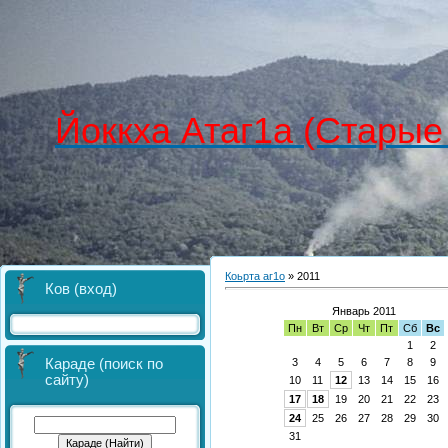
Йоккха Атаг1а (Старые
Коьрта аг1о
»
2011
Ков (вход)
Январь 2011
Пн
Вт
Ср
Чт
Пт
Сб
Вс
1
2
3
4
5
6
7
8
9
Караде (поиск по
сайту)
10
11
12
13
14
15
16
17
18
19
20
21
22
23
24
25
26
27
28
29
30
31