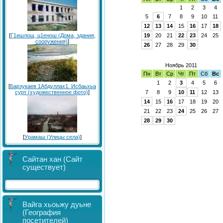
1
2
3
4
5
6
7
8
9
10
11
12
13
14
15
16
17
18
19
20
21
22
23
24
25
[
Г1ишлош, ц1енош (Дома, здания,
сооружения)
]
26
27
28
29
30
Ноябрь 2011
Пн
Вт
Ср
Чт
Пт
Сб
Вс
1
2
3
4
5
6
[
Барзукаев 1Абдуллах1. Исбаьхьа
7
8
9
10
11
12
13
сурт (художественное фото)
]
14
15
16
17
18
19
20
21
22
23
24
25
26
27
28
29
30
[
Урамаш (Улицы села)
]
Сайтан хан (Сайт
существует)
Вайга хьоьжу дуьне
(География
посетителей)