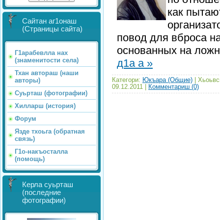
как пытаю
Сайтан аг1онаш
организат
(Страницы сайта)
повод для вброса н
основанных на лож
Г1арабевлла нах
(знаменитости села)
д1а а »
Тхан автораш (наши
Категори:
Юкъара (Общие)
| Хьоьвс
авторы)
09.12.2011
|
Комментариш (0)
Суьрташ (фотографии)
Хилларш (история)
Форум
Язде тхоьга (обратная
связь)
Г1о-накъосталла
(помощь)
Керла суьрташ
(последние
фотографии)