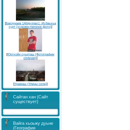
[
Барзукаев 1Абдуллах1. Исбаьхьа
сурт (художественное фото)
]
[
Юртхойн суьрташ (Фотографии
сельчан)
]
[
Урамаш (Улицы села)
]
Сайтан хан (Сайт
существует)
Вайга хьоьжу дуьне
(География