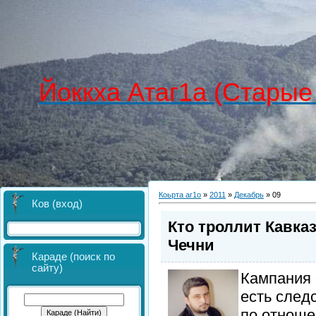
Йоккха Атаг1а (Старые
Коьрта аг1о
»
2011
»
Декабрь
»
09
Ков (вход)
Кто троллит Кавка
Чечни
Караде (поиск по
сайту)
Кампания 
есть след
по отноше