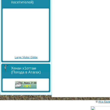
посетителей)
Large Visitor Globe
Хенан х1оттам
(Погода в Атагах)
©
Иса Бал