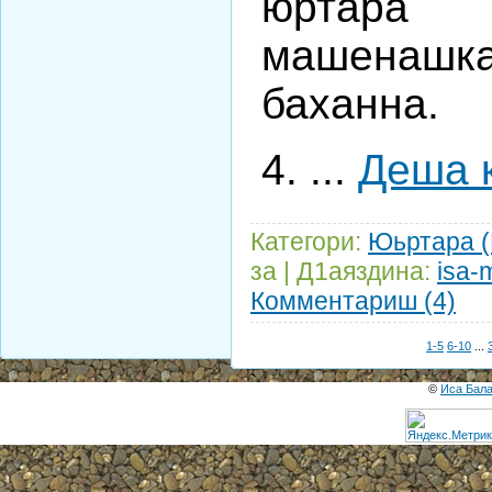
юртара
машена
баханна.
4.
...
Деша к
Категори:
Юьртара 
за | Д1аяздина:
isa-
Комментариш (4)
1-5
6-10
...
©
Иса Бал