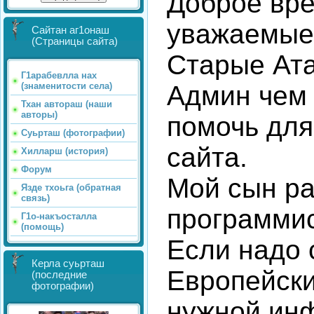
Доброе вре
уважаемые
Сайтан аг1онаш
(Страницы сайта)
Старые Ата
Г1арабевлла нах
Админ чем
(знаменитости села)
Тхан автораш (наши
авторы)
помочь для
Суьрташ (фотографии)
сайта.
Хилларш (история)
Форум
Мой сын ра
Язде тхоьга (обратная
связь)
программи
Г1о-накъосталла
(помощь)
Если надо 
Керла суьрташ
Европейски
(последние
фотографии)
нужной ин