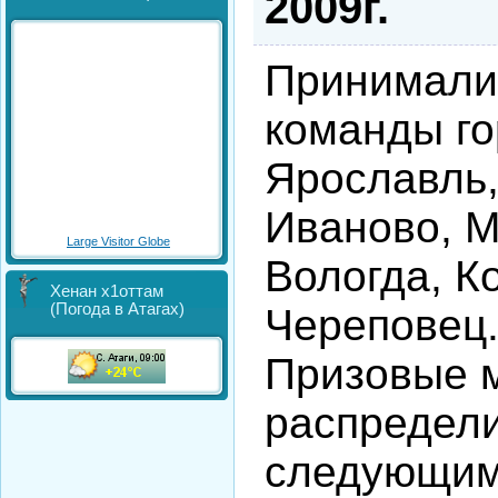
2009г.
Принимали
команды го
Ярославль,
Иваново, М
Large Visitor Globe
Вологда, К
Хенан х1оттам
(Погода в Атагах)
Череповец
Призовые 
распредел
следующим