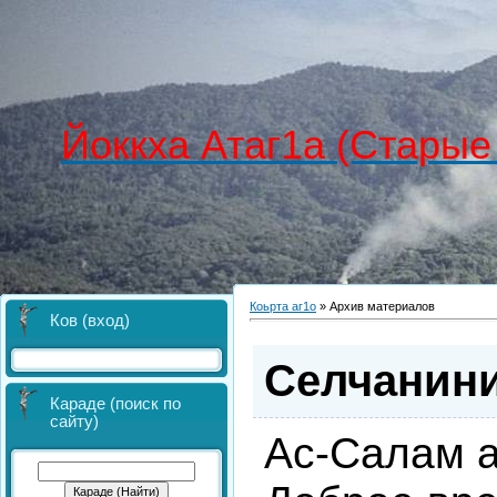
Йоккха Атаг1а (Старые
Коьрта аг1о
»
Архив материалов
Ков (вход)
Селчанини
Караде (поиск по
сайту)
Ас-Салам а