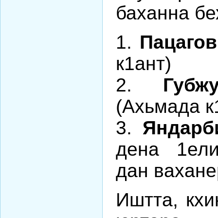
баханна бе
1.
Пацаго
к1ант)
2.
Губж
(Ахьмада к
3.
Яндарб
дена 1ел
дан вахане
Иштта, кхи