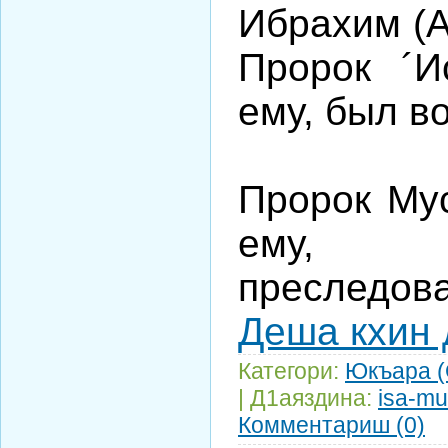
Ибрахим (А
Пророк ´И
ему, был в
Пророк Мус
ему, 
преследов
Деша кхин 
Категори:
Юкъара 
| Д1аяздина:
isa-mu
Комментариш (0)