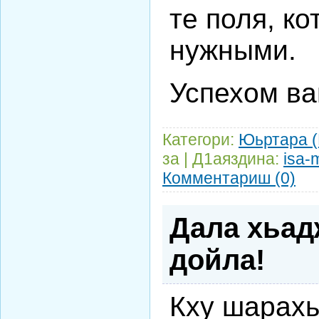
те поля, к
нужными.
Успехом ва
Категори:
Юьртара 
за | Д1аяздина:
isa-
Комментариш (0)
Дала хьад
дойла!
Кху шарахь