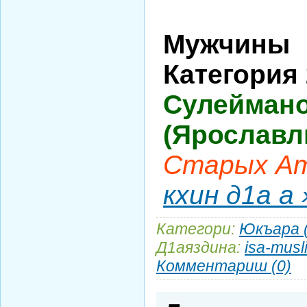
Мужчины
Категория
Сулейман
(Ярославл
Старых Ат
кхин д1а а 
Категори:
Юкъара 
Д1аяздина:
isa-musl
Комментариш (0)