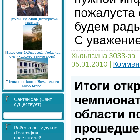
пожалуста 
[
Юртхойн суьрташ (Фотографии
будем рады
сельчан)
]
С уважени
[
Барзукаев 1Абдуллах1. Исбаьхьа
Хьоьвсина 3033-за 
сурт (художественное фото)
]
05.01.2010
|
Коммен
Итоги отк
[
Г1ишлош, ц1енош (Дома, здания,
сооружения)
]
чемпионат
Сайтан хан (Сайт
существует)
области п
прошедшег
Вайга хьоьжу дуьне
(География
посетителей)